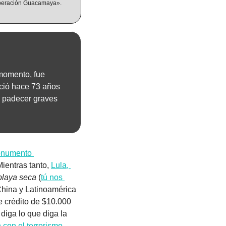
eración Guacamaya». 
momento, fue 
ció hace 73 años 
 padecer graves 
numento 
ientras tanto, 
Lula, 
 playa seca
 (
tú nos 
hina y Latinoamérica 
e crédito de $10.000 
 diga lo que diga la 
 con el terrorismo
.