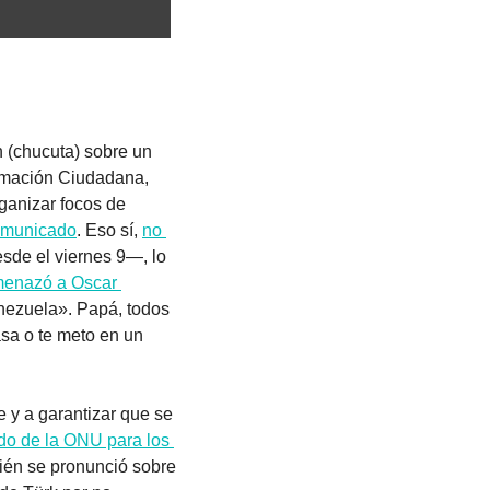
 (chucuta) sobre un 
rmación Ciudadana, 
ganizar focos de 
comunicado
. Eso sí, 
no 
de el viernes 9—, lo 
nazó a Oscar 
nezuela». Papá, todos 
asa o te meto en un 
 y a garantizar que se 
do de la ONU para los 
ién se pronunció sobre 