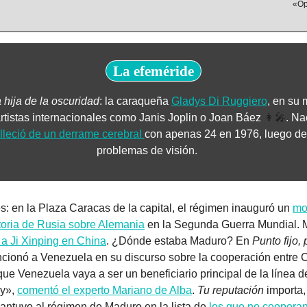
«Op
La efeméride
 hija de la oscuridad
: la caraqueña 
Gladys Di Ruggiero
, en su 
tistas internacionales como Janis Joplin o Joan Báez 
👩‍🎤
. Na
lleció de un derrame cerebral 
con apenas 24 en 1976, luego de
problemas de visión.     
s: en la Plaza Caracas de la capital, el régimen inauguró un 
mo
toria de Rusia sobre Alemania
 en la Segunda Guerra Mundial. M
n a Ji Xinping en China
. ¿Dónde estaba Maduro? En 
Punto fijo,
ncionó a Venezuela en su discurso sobre la cooperación entre C
 que Venezuela vaya a ser un beneficiario principal de la línea d
y», 
comentó el experto Mariano de Alba
. 
Tu reputación 
importa,
ntuvo al régimen de Maduro en la lista de 
los que no cooperan