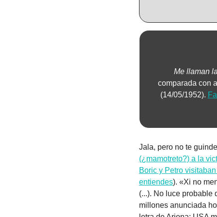
Me llaman la
comparada con ar
(14/05/1952). 
Fa
Jala, pero no te guinde
(¿mamotreto?) a la vic
Boric y Petro visitaba
entiendes
). «Xi no me
(...). No luce probable
millones anunciada ho
letra de Arjona:
USA ma