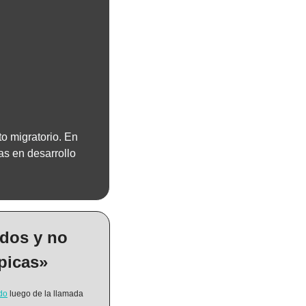
to migratorio. En 
s en desarrollo 
dos y no 
picas»
do
 luego de la llamada 