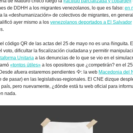
ría de Maduro criticó luego la 
«actitud parcializada y cobarde»
nes de DDHH a los migrantes venezolanos, lo que es falso: 
en 
 a la «deshumanización» de colectivos de migrantes, en general.
calificó ayer mismo a los 
venezolanos deportados a El Salvador
s.
el código QR de las actas del 25 de mayo no es una ñinguita. Es
 voto, dificultar la fiscalización ciudadana y permitir manipulac
taforma Unitaria
 a las denuncias de lo que se vio en el simulac
lamó 
«tontos útiles»
 a los opositores que ¿competirán? en el 25
. Desde afuera estaremos pendientes 
🦅
: la web 
Macedonia del 
e de pasar) en las legislativas-regionales. El CNE dizque despl
l país, pero nuevamente, ¿dónde está tu web oficial para informa
en nada.