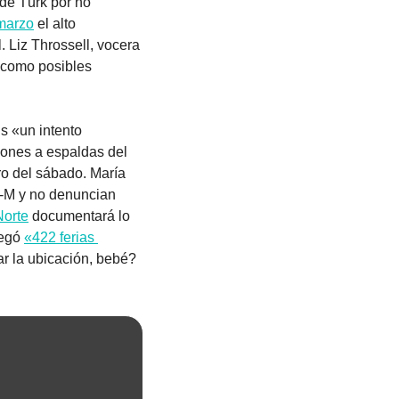
 de Türk por no 
marzo
 el alto 
 Liz Throssell, vocera 
 como posibles 
 «un intento 
iones a espaldas del 
ro del sábado. María 
-M y no denuncian 
Norte
 documentará lo 
egó 
«422 ferias 
r la ubicación, bebé? 