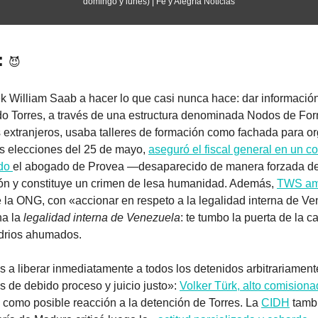
domingo y lunes) | Fe y Alegría Noticias
: 
😈
ek William Saab a hacer lo que casi nunca hace: dar información
rdo Torres, a través de una estructura denominada Nodos de Fo
 extranjeros, usaba talleres de formación como fachada para or
as elecciones del 25 de mayo, 
aseguró el fiscal general en un 
do 
el abogado de Provea —desaparecido de manera forzada des
ión y constituye un crimen de lesa humanidad. Además, 
TWS ame
e la ONG, con «accionar en respeto a la legalidad interna de Ve
a la 
legalidad interna de Venezuela
: te tumbo la puerta de la c
idrios ahumados.
s a liberar inmediatamente a todos los detenidos arbitrariamente
 de debido proceso y juicio justo»: 
Volker Türk, alto comisiona
 como posible reacción a la detención de Torres. La 
CIDH
 tamb