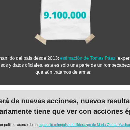
han ido del país desde 2013: 
estimación de Tomás Páez
, exper
os y datos oficiales, esta es solo una parte de un rompecabeza
que aún tratamos de armar.   
rá de nuevas acciones, nuevos resulta
ariamente tiene que ver con acciones é
or político, acerca de un 
supuesto reimpulso del liderazgo de María Corina Macha