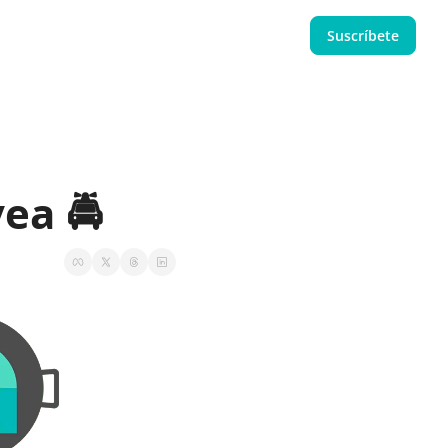
Suscríbete
a 🚔    