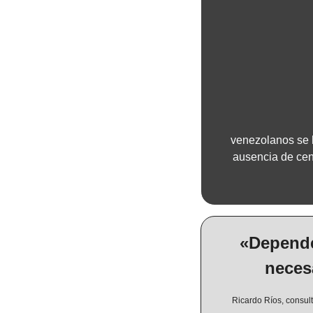
venezolanos se 
ausencia de cens
«Depende
neces
 Ricardo Ríos, consult