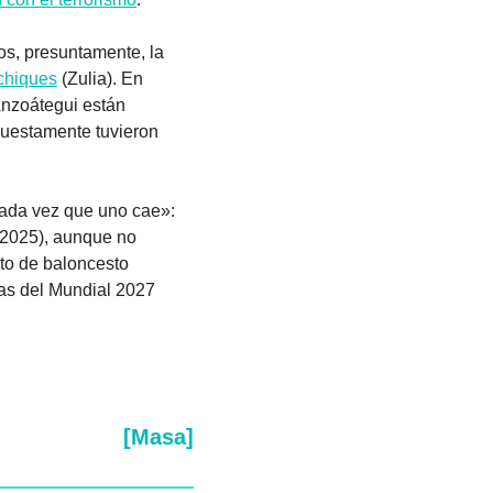
os, presuntamente, la 
achiques
 (Zulia). En 
. Dos adolescentes de Anzoátegui están 
puestamente tuvieron 
cada vez que uno cae»: 
2025), aunque no 
to de baloncesto 
 desde noviembre, en las eliminatorias del Mundial 2027 
[Masa]