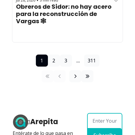
Jul 28, 2026
3 min read
•
Obreros de Sidor: no hay acero 
para la reconstrucción de 
Vargas 🕸️
1
2
3
...
311
Arepita
Entérate de lo que pasa en 