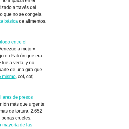
o no impacta en el 
izado a través del 
Lo que no se congela 
ta básica
 de alimentos, 
álogo entre el 
Venezuela mejor», 
asegura Edmundo González, cuya campaña electoral va viento en popa. Ayer MCM dijo en Falcón que era 
fue a verla, y no 
arte de una gira que 
o mismo
, cof, cof, 
liares de presos 
nión más que urgente: 
as de tortura, 2.652 
 penas crueles, 
a mayoría de las 