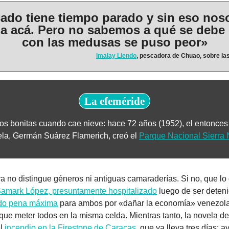
ado tiene tiempo parado y sin eso noso
a acá. Pero no sabemos a qué se debe 
con las medusas se puso peor»
Imalay Liendo
, pescadora de Chuao, sobre l
La efeméride
fotos bonitas cuando cae nieve: hace 72 años (1952), el entonces
la, Germán Suárez Flamerich, creó el 
Parque Nacional Sierra
ra no distingue géneros ni antiguas camaraderías. Si no, que lo 
amark López, presuntamente hospitalizado
 luego de ser deteni
do pena máxima
 para ambos por «dañar la economía» venezola
que meter todos en la misma celda. Mientras tanto, la novela de
l 
incendio en la Firestone de Caracas
, que ya lleva tres días: a