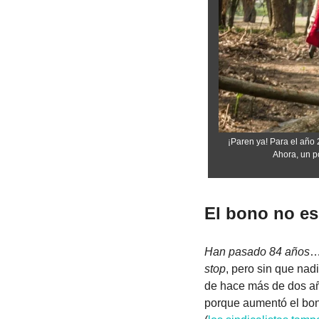
¡Paren ya! Para el año 
Ahora, un p
El bono no es
Han pasado 84 años
…
stop
, pero sin que na
de hace más de dos añ
porque aumentó el bon