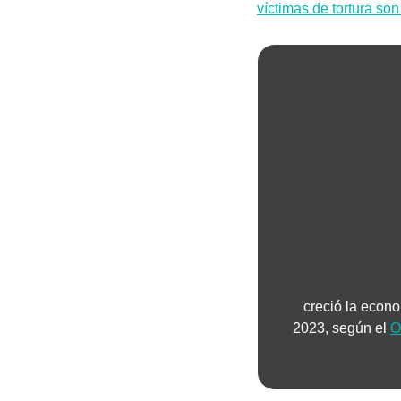
víctimas de tortura so
creció la econo
2023, según el 
O