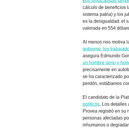
(
los sindicalistas tam
cálculo de beneficios l
sistema patria) y los j
es la desigualdad: el s
valorada en 554 dólar
Al menos nos motiva l
gobierno, los trabajad
un hombre serio y hon
precisamente en autobu
se ha caracterizado po
perdón, estábamos com
El candidato de la Pla
políticos
. Los detalle
Provea registró en su 
personas afectadas por 
inhumanos o degradant