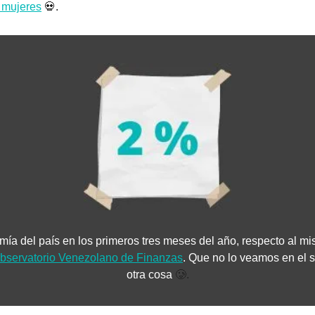
n mujeres
💀
.
mía del país en los primeros tres meses del año, respecto al mi
bservatorio Venezolano de Finanzas
. Que no lo veamos en el 
otra cosa 
🥲
.