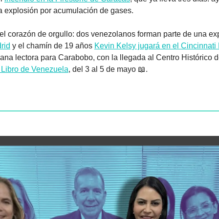
a explosión por acumulación de gases.
 el corazón de orgullo: dos venezolanos forman parte de una exp
rid
 y el chamín de 19 años 
Kevin Kelsy jugará en el Cincinnati
a lectora para Carabobo, con la llegada al Centro Histórico d
l Libro de Venezuela
, del 3 al 5 de mayo 
📖
.