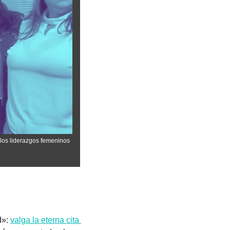
os liderazgos femeninos 
»: 
valga la eterna cita 