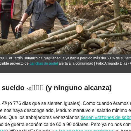
2002, el Jardín Botánico de Naguanagua ya había perdido más del 50 % de su terre
osible proyecto de 
canchas de pádel
 alerta a la comunidad | Foto: Armando Díaz -
 sueldo 
🙅🏻‍♂️ (y ninguno alcanza)
📣
 
🧓
die nos haya descongelado, Maduro mantuvo el salario mínimo en
os. Que los trabajadores venezolanos 
tienen «razones de sobr
o de guerra económica de 60 a 90 dólares. Pero ya no nos come