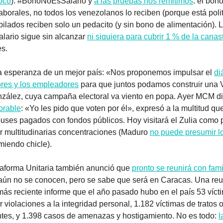
poco
). #BonoNoEsSalario y 
a las pruebas nos remitimos
: el bon
aborales, no todos los venezolanos lo reciben (porque está polit
ubilados reciben solo un pedacito (y sin bono de alimentación). 
alario sigue sin alcanzar 
ni siquiera para cubrir 1 % de la canas
es.
a esperanza de un mejor país: «Nos proponemos impulsar el 
di
ores y los empleadores
 para que juntos podamos construir una 
orable
: «Yo les pido que voten por él», expresó a la multitud que 
ses pagados con fondos públicos. Hoy visitará el Zulia como p
r multitudinarias concentraciones (Maduro 
no puede presumir l
iendo chicle).
taforma Unitaria también anunció que 
pronto se reunirá con fami
s aún no se conocen, pero se sabe que será en Caracas. Una reu
más reciente informe que el año pasado hubo en el país 53 víctim
violaciones a la integridad personal, 1.182 víctimas de tratos o
es, y 1.398 casos de amenazas y hostigamiento. No es todo: 
l