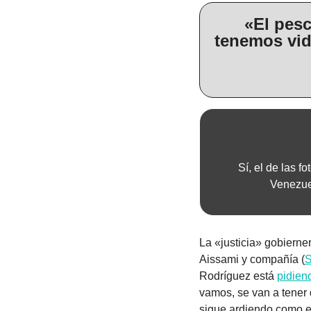
«El pesc
tenemos vid
Sí, el de las 
Venezue
La «justicia» gobierne
Aissami y compañía (
S
Rodríguez está 
pidien
vamos, se van a tener 
sigue ardiendo como e