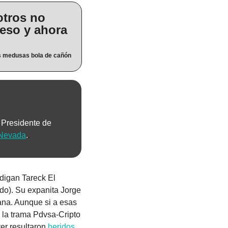
tros no 
eso y ahora 
as medusas bola de cañón
 Presidente de 
 Nevada
.
.
digan Tareck El 
do). Su expanita Jorge 
na. Aunque si a esas 
 la trama Pdvsa-Cripto 
yer resultaron 
heridos 