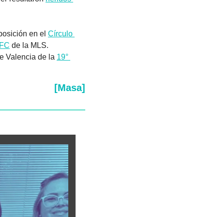
osición en el 
Círculo 
 FC
 de la MLS. 
e Valencia de la 
19° 
[Masa]