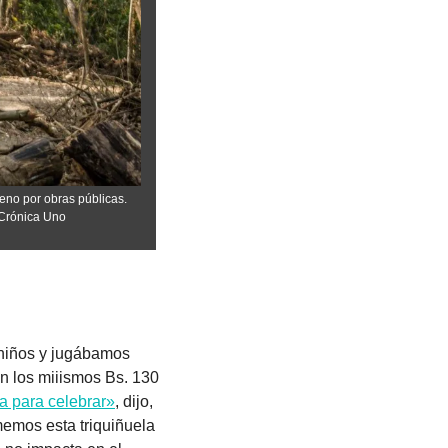
no por obras públicas. 
 Crónica Uno
 (o 776 días que se sienten iguales). Como cuando éramos niños y jugábamos 
 los miiismos Bs. 130 
a para celebrar»
, dijo, 
mos esta triquiñuela 