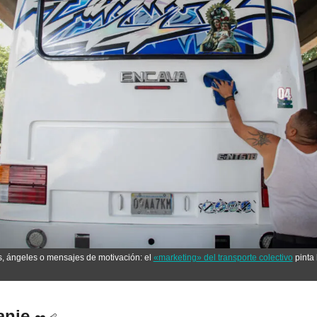
, ángeles o mensajes de motivación: el 
«marketing» del transporte colectivo
 pinta
anje 