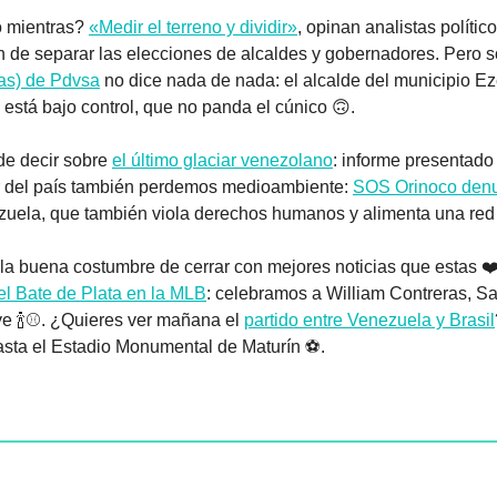
 mientras? 
«Medir el terreno y dividir»
, opinan analistas político
 de separar las elecciones de alcaldes y gobernadores. Pero s
as) de Pdvsa
 no dice nada de nada: el alcalde del municipio E
está bajo control, que no panda el cúnico 
🙃
.
e decir sobre 
el último glaciar venezolano
: informe presentado
ur del país también perdemos medioambiente: 
SOS Orinoco denu
zuela, que también viola derechos humanos y alimenta una red 
la buena costumbre de cerrar con mejores noticias que estas ❤️‍
el Bate de Plata en la MLB
: celebramos a William Contreras, Sa
ve 
🍾
⚾. ¿Quieres ver mañana el 
partido entre Venezuela y Brasil
hasta el Estadio Monumental de Maturín ⚽.