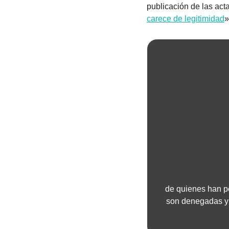
publicación de las act
carece de legitimidad
»
de quienes han p
son denegadas y 1