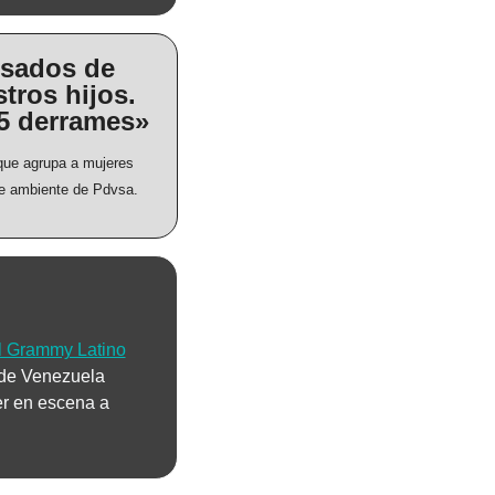
sados de 
tros hijos. 
5 derrames»
que agrupa a mujeres 
 de ambiente de Pdvsa.
el Grammy Latino
 de Venezuela 
er en escena a 