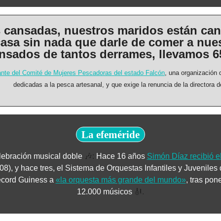
cansadas, nuestros maridos están can
 casa sin nada que darle de comer a nues
nsados de tantos derrames, llevamos 6
ante del Comité de Mujeres Pescadoras del estado Falcón
, una organización 
dedicadas a la pesca artesanal, y que exige la renuncia de la directora
La efeméride
ebración musical doble 
🎶
:
 Hace 16 años 
Simón Díaz recibió 
08), y hace tres, el Sistema de Orquestas Infantiles y Juveniles
écord Guiness a 
«la orquesta más grande del mundo»
, tras pon
12.000 músicos 
🎻
.