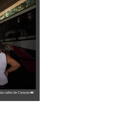
 las calles de Caracas 
🚌