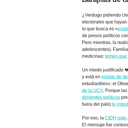
¿Verdugo pidiendo clem
electorales que hayan s
lo que busca es «
evad
de presos políticos com
Pero mientras, la real
adolescentes). Familia
medicinas: 
temen que
Un miedo justificado 

y está en 
estado de de
estudiantiles»: el Obse
de la UCV
. Porque las
dirigentes políticos
 pre
fuera del país) 
le imput
Por eso, la 
CIDH pide 
El mensaje fue contun