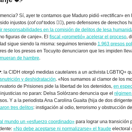
❤️‍🩹
encia? Sí, ayer te contamos que Maduro pidió «rectificar» en 
ido injustos (
cof cof 
todos 
😮‍💨
), pero defensores de derechos 
ir responsabilidades en la comisión de delitos de lesa humani
o figuras de canje». El 
fiscal «prometió» acelerar el proceso
, d
idad sigue siendo la misma: seguimos teniendo 
1.963 presos pol
res de los presos en Tocuyito denunciaron que les impiden lleva
 mueran de hambre
.

: la CIDH otorgó medidas cautelares a un activista LGBTIQ+ que
snutrición y deshidratación
. «Nos sumamos al clamor de los mo
rvatorio de Prisiones pide la libertad de los detenidos, 
en especi
 injusticias no paran: Delsa Solórzano denuncia que el 
régimen 
sos. Y a la periodista Ana Carolina Guaita (hija de dos dirigent
aron tres delitos
: instigación al odio, terrorismo y obstrucción de
al mundo un «esfuerzo coordinado»
 para lograr una transición 
dente: 
«No debe aceptarse ni normalizarse» el fraude
 electoral 