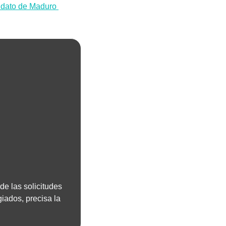
ndato de Maduro 
 de las solicitudes 
ados, precisa la 