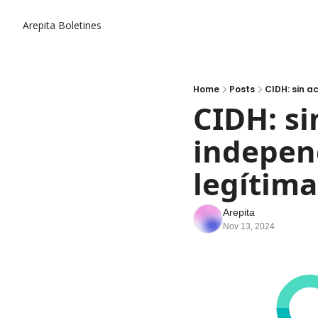
Arepita
Boletines
Home
Posts
CIDH: sin ac
CIDH: si
independ
legítima
Arepita
Nov 13, 2024