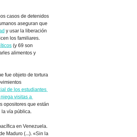
los casos de detenidos 
humanos aseguran que 
dad
 y usar la liberación 
icen los familiares. 
íticos
 (y 69 son 
rles alimentos y 
 fue objeto de tortura 
vimientos 
al de los estudiantes 
niega visitas a 
es opositores que están 
 la vía pública.
pacífica en Venezuela. 
de Maduro (...). «Sin la 