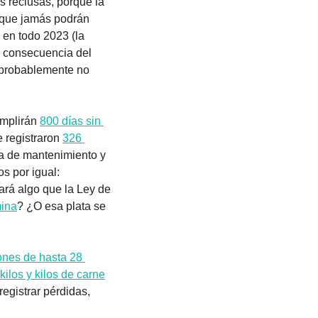
s reclusas, porque la 
 que jamás podrán 
 en todo 2023 (la 
 consecuencia del 
 probablemente no 
mplirán 
800 días sin 
 registraron 
326 
ta de mantenimiento y 
 por igual: 
rá algo que la Ley de 
mina
? ¿O esa plata se 
nes de hasta 28 
kilos y kilos de carne
egistrar pérdidas, 