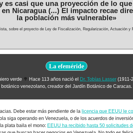
y es casi que una proyección de lo que
en Nicaragua (...) El impacto recae dir
la población más vulnerable»
vista, sobre el proyecto de Ley de Fiscalización, Regularización, Actuación y 
La efeméride
iero verde 
🌳
 Hace 113 años nació el 
Dr. Tobías Lasser
 (1911-2
botánico venezolano, creador del Jardín Botánico de Caracas.
acias. Debe estar más pendiente de la 
licencia que EEUU le c
ola siga operando en Venezuela, o de los acuerdos de inversió
la plata baila el mono: 
EEUU ha recibido hasta 50 solicitudes d
as que buscan hacer negocios en Venezuela. No todo es felicida