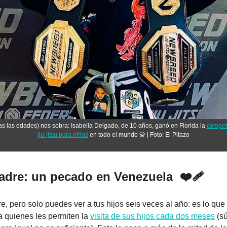
s las edades) nos sobra: Isabella Delgado, de 10 años, ganó en Florida la 
compete
jiu-jitsu para niños
 en todo el mundo 
🥋
 | Foto: El Pitazo
adre: un pecado en Venezuela  ❤️‍🩹 
, pero solo puedes ver a tus hijos seis veces al año: es lo que 
a quienes les permiten la 
visita de sus hijos cada dos meses
 (s