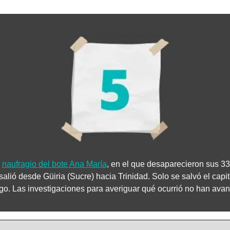
 
naufragio del bote Ana María
, en el que desaparecieron sus 33 
alió desde Güiria (Sucre) hacia Trinidad. Solo se salvó el capit
go. Las investigaciones para averiguar qué ocurrió no han ava