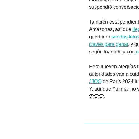
suspendió conversacio
También está pendiente
Amazonas, así que 
lle
quedaron 
sendas foto
claves para ganar
, y 
según Inameh, y con 
o
Pero llueven alegrías 
autoridades van a cuid
JJOO
 de París 2024 l
Y, aunque Yulimar no 
👏
👏
👏
.