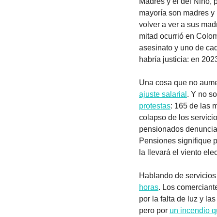
Madres y el del Niño, p
mayoría son madres y 
volver a ver a sus mad
mitad ocurrió en Colo
asesinato y uno de ca
habría justicia: en 202
Una cosa que no aumen
ajuste salarial
. Y no s
protestas
: 165 de las 
colapso de los servici
pensionados denuncia
Pensiones signifique 
la llevará el viento ele
Hablando de servicios
horas
. Los comerciant
por la falta de luz y l
pero por 
un incendio q