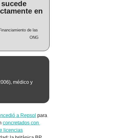
 sucede 
ectamente en 
Financiamiento de las 
ONG
006), médico y 
oncedió a Repsol
 para 
n 
concretados con 
e licencias
d: la británica BP 