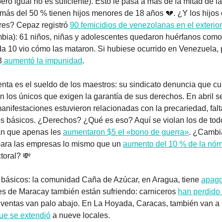
ero igual no es suficiente). Esto le pasa a más de la mitad de la
más del 50 % tienen hijos menores de 18 años 
💔
. ¿Y los hijos
res? Cepaz registró 
90 femicidios de venezolanas en el exterior
mbia): 61 niños, niñas y adolescentes quedaron huérfanos como
da 10 vio cómo las mataron. Si hubiese ocurrido en Venezuela,
3
 aumentó la impunidad
.  
ta es el sueldo de los maestros: su sindicato denuncia que cu
on los únicos que exigen la garantía de sus derechos. En abril se
manifestaciones estuvieron relacionadas con la precariedad, fal
os básicos. ¿Derechos? ¿Qué es eso? Aquí se violan los de todos
n que apenas les 
aumentaron $5 el «bono de guerra»
. ¿Cambia
para las empresas lo mismo que un 
aumento del 10 % de la nó
ctoral? 
💸
 básicos: la comunidad Caña de Azúcar, en Aragua, tiene 
apago
es de Maracay también están sufriendo: carniceros 
han perdido 
as ventas van palo abajo. En La Hoyada, Caracas, también van a r
ue se extendió
 a nueve locales.