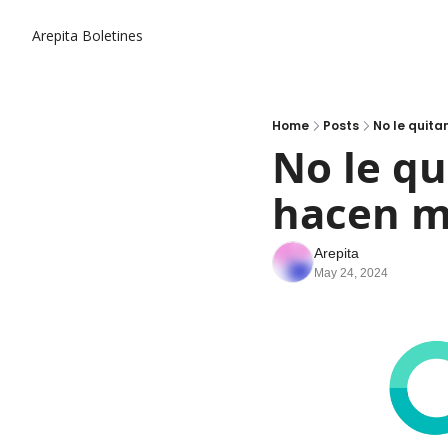
Arepita
Boletines
Home
Posts
No le quitan
No le qu
hacen má
Arepita
May 24, 2024