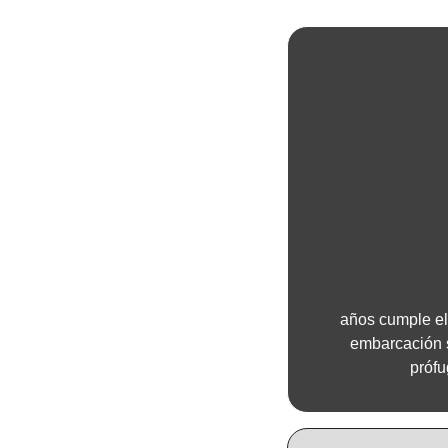
años cumple el
embarcación s
prófu