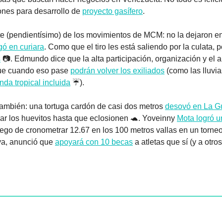
nes para desarrollo de 
proyecto gasífero
.
 (pendientísimo) de los movimientos de MCM: no la dejaron ent
gó en curiara
. Como que el tiro les está saliendo por la culata, p
s
que cuando eso pase 
podrán volver los exiliados
 (como las lluvia
nda tropical incluida
 ☔).
también: una tortuga cardón de casi dos metros 
desovó en La G
ar los huevitos hasta que eclosionen 
🐢
. Yoveinny 
Mota logró un
uego de cronometrar 12.67 en los 100 metros vallas en un torne
va, anunció que 
apoyará con 10 becas