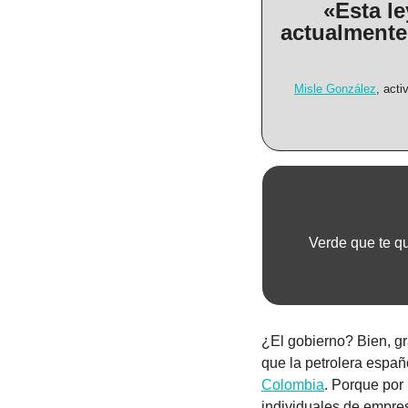
«Esta le
actualmente 
Misle González
, acti
Verde que te qu
¿El gobierno? Bien, gr
que la petrolera españ
Colombia
. Porque por 
individuales de empres