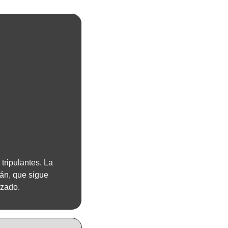
tripulantes. La 
án, que sigue 
nzado.