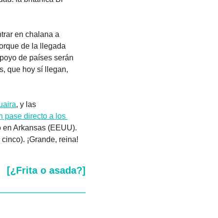
rar en chalana a 
orque de la llegada 
 📷. Edmundo dice que la alta participación, organización y el apoyo de países serán 
s, que hoy sí llegan, 
uaira
, y las 
 pase directo a los 
o en Arkansas (EEUU). 
 a atletas que sí (y a otros cinco). ¡Grande, reina! 
[¿Frita o asada?]