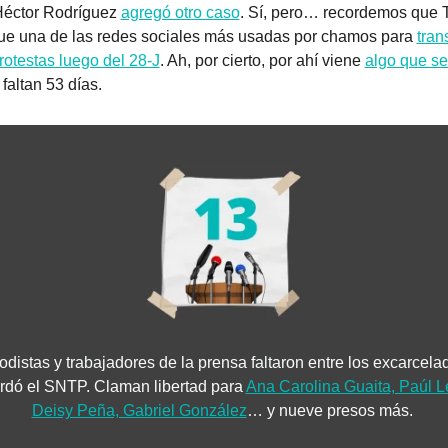
Héctor Rodríguez 
agregó otro caso
. Sí, pero… recordemos que T
ue una de las redes sociales más usadas por chamos para 
trans
protestas luego del 28-J
. Ah, por cierto, por ahí viene 
algo que se
; faltan 53 días.
odistas y trabajadores de la prensa faltaron entre los excarcelad
rdó el SNTP. Claman libertad para 
Ana Carolina Guaita, Paúl Le
Deisy Peña, Gabriel González
… y nueve presos más. 