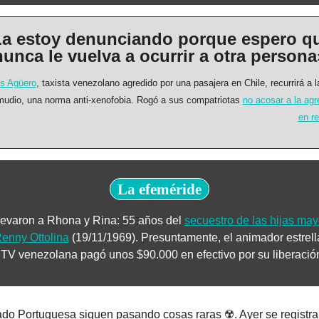
a estoy denunciando porque espero qu
nunca le vuelva a ocurrir a otra persona
is Agüero
, taxista venezolano agredido por una pasajera en Chile, recurrirá a l
udio, una norma anti-xenofobia. Rogó a sus compatriotas 
no acosar a la agr
en r
La efeméride
levaron a Rhona y Rina: 55 años del 
secuestro de las hijas may
enny Ottolina
 (19/11/1969). Presuntamente, el animador estrella
 TV venezolana pagó unos $90.000 en efectivo por su liberación
ado Portuguesa siguen pasando cosas raras ☢️. Ayer se registrar