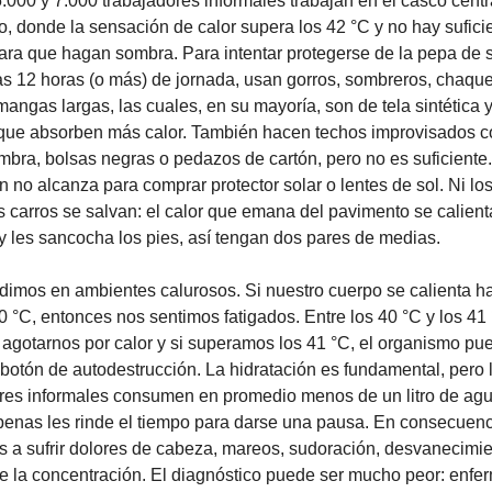
5.000 y 7.000 trabajadores informales trabajan en el casco centra
, donde la sensación de calor supera los 42 °C y no hay suficie
ara que hagan sombra. Para intentar protegerse de la pepa de s
as 12 horas (o más) de jornada, usan gorros, sombreros, chaquet
angas largas, las cuales, en su mayoría, son de tela sintética y
que absorben más calor. También hacen techos improvisados co
mbra, bolsas negras o pedazos de cartón, pero no es suficiente.
 no alcanza para comprar protector solar o lentes de sol. Ni los
s carros se salvan: el calor que emana del pavimento se calient
y les sancocha los pies, así tengan dos pares de medias.
dimos en ambientes calurosos. Si nuestro cuerpo se calienta has
0 °C, entonces nos sentimos fatigados. Entre los 40 °C y los 41 
gotarnos por calor y si superamos los 41 °C, el organismo pue
l botón de autodestrucción. La hidratación es fundamental, pero l
res informales consumen en promedio menos de un litro de agua 
enas les rinde el tiempo para darse una pausa. En consecuenci
 a sufrir dolores de cabeza, mareos, sudoración, desvanecimien
e la concentración. El diagnóstico puede ser mucho peor: enfe