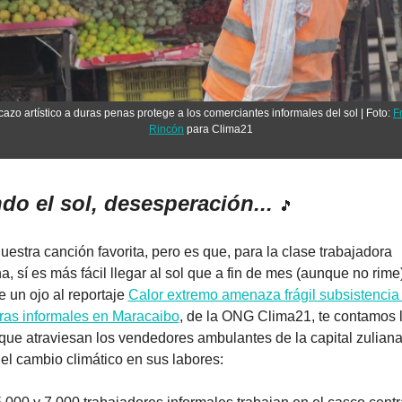
cazo artístico a duras penas protege a los comerciantes informales del sol | Foto: 
F
Rincón
 para Clima21
do el sol, desesperación... 
🎵
uestra canción favorita, pero es que, para la clase trabajadora 
, sí es más fácil llegar al sol que a fin de mes (aunque no rime)
 un ojo al reportaje 
Calor extremo amenaza frágil subsistencia 
ras informales en Maracaibo
,
 de la ONG Clima21, te contamos l
que atraviesan los vendedores ambulantes de la capital zuliana 
el cambio climático en sus labores: