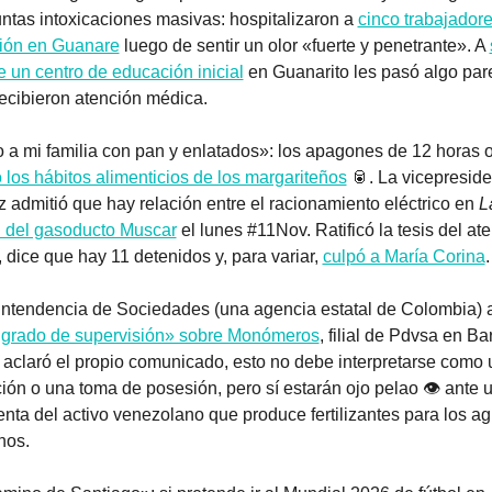
ntas intoxicaciones masivas: hospitalizaron a 
cinco trabajadores
ión en Guanare
 luego de sentir un olor «fuerte y penetrante». A 
e un centro de educación inicial
 en Guanarito les pasó algo pare
ecibieron atención médica.
 a mi familia con pan y enlatados»: los apagones de 12 horas 
los hábitos alimenticios de los margariteños
🥫
. La vicepreside
 admitió que hay relación entre el racionamiento eléctrico en 
L
n del gasoducto Muscar
 el lunes #11Nov. Ratificó la tesis del at
dice que hay 11 detenidos y, para variar, 
culpó a María Corina
.
grado de supervisión» sobre Monómeros
aclaró el propio comunicado, esto no debe interpretarse como 
ión o una toma de posesión, pero sí estarán ojo pelao 👁️ ante u
enta del activo venezolano que produce fertilizantes para los agr
nos.