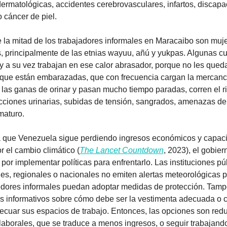
dermatológicas, accidentes cerebrovasculares, infartos, discapa
 cáncer de piel. 
 la mitad de los trabajadores informales en Maracaibo son muje
, principalmente de las etnias wayuu, añú y yukpas. Algunas cu
 y a su vez trabajan en ese calor abrasador, porque no les queda 
que están embarazadas, que con frecuencia cargan la mercancí
las ganas de orinar y pasan mucho tiempo paradas, corren el ri
fecciones urinarias, subidas de tensión, sangrados, amenazas de 
maturo. 
 que Venezuela sigue perdiendo ingresos económicos y capaci
r el cambio climático (
The Lancet Countdown
, 2023), el gobier
por implementar políticas para enfrentarlo. Las instituciones púb
es, regionales o nacionales no emiten alertas meteorológicas p
dores informales puedan adoptar medidas de protección. Tamp
 informativos sobre cómo debe ser la vestimenta adecuada o 
cuar sus espacios de trabajo. Entonces, las opciones son reduc
laborales, que se traduce a menos ingresos, o seguir trabajando