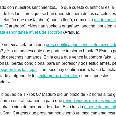
do con nuestros sentimientos»: lo que cuesta cuantificar es la 
ón de los familiares que se han quedado fuera de las cárceles e
celación que (hasta ahora) nunca llegó, como esta 
madre no ide
to
 (Carabobo). «Nos han vuelto a engañar»: anoche, por ejempl
sta espontánea afuera de Tocorón
 (Aragua).
é no excarcelaron a una 
presa política que tiene siete meses de
o
? ¿Y a un adolescente que padece trastorno bipolar? Esto lo p
de derechos humanos. En la casa que vence la sombra (aka, U
on la libertad condicional para un profesor y dos estudiantes, pe
 siguen tras las rejas
. Tampoco hay confirmación, hasta la fecha
tado a alguno de los 
extranjeros detenidos
 como supuestos 
rios».
 bloqueo de TikTok 🔒? Maduro dio un plazo de 72 horas a los g
taforma en Latinoamérica para que 
retiren videos de retos virale
ontra la vida de menores de edad. Esto tras la 
muerte de una niñ
la Gran Caracas que presuntamente tomó un medicamento restrin