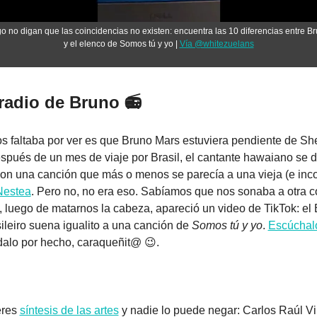
o no digan que las coincidencias no existen: encuentra las 10 diferencias entre Br
y el elenco de Somos tú y yo | 
Vía @whitezuelans
 radio de Bruno 📻
s faltaba por ver es que Bruno Mars estuviera pendiente de Sher
espués de un mes de viaje por Brasil, el cantante hawaiano se d
Nestea
. Pero no, no era eso. Sabíamos que nos sonaba a otra co
 luego de matarnos la cabeza, apareció un video de TikTok: el 
ileiro suena igualito a una canción de 
Somos tú y yo
. 
Escúchalo
 dalo por hecho, caraqueñit@ 
😉
.
res 
síntesis de las artes
 y nadie lo puede negar: Carlos Raúl Vi