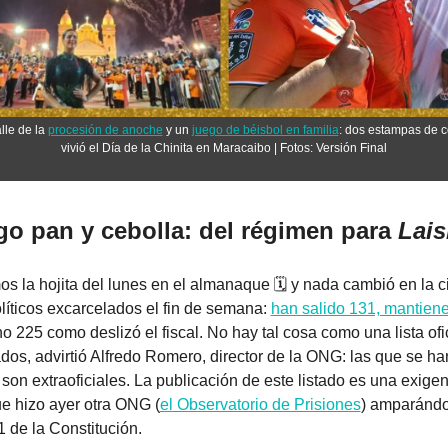
lle de la 
procesión de anoche
 y un 
juego de béisbol en familia
: dos estampas de c
vivió el Día de la Chinita en Maracaibo | Fotos: Versión Final
go pan y cebolla: del régimen para 
Lais
s la hojita del lunes en el almanaque 🗓️ y nada cambió en la cif
líticos excarcelados el fin de semana: 
han salido 131, mantiene 
 no 225 como deslizó el fiscal. No hay tal cosa como una lista ofic
dos, advirtió Alfredo Romero, director de la ONG: las que se han
 son extraoficiales. La publicación de este listado es una exigen
ue hizo ayer otra ONG (
el Observatorio de Prisiones
) amparándo
1 de la Constitución.