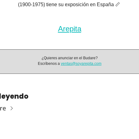
(1900-1975) tiene su exposición en España 
📏
Arepita
¿Quieres anunciar en el Budare?
Escríbenos a 
ventas@soyarepita.com
 leyendo
re