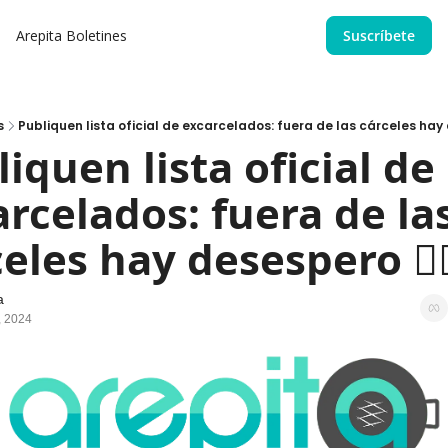
Arepita
Boletines
Suscríbete
s
Publiquen lista oficial de excarcelados: fuera de las cárceles hay d
iquen lista oficial de 
rcelados: fuera de las
celes hay desespero 🙇‍♀
a
, 2024