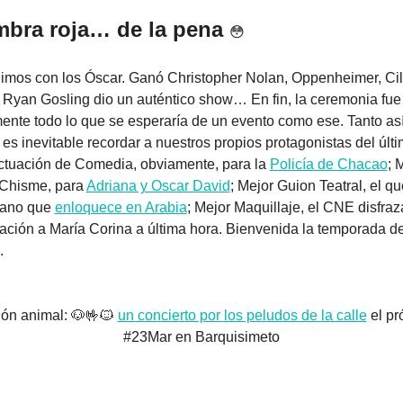
mbra roja… de la pena 
😳
uimos con los Óscar. Ganó Christopher Nolan, Oppenheimer, Cill
 Ryan Gosling dio un auténtico show… En fin, la ceremonia fue 
nte todo lo que se esperaría de un evento como ese. Tanto así,
 es inevitable recordar a nuestros propios protagonistas del últi
ctuación de Comedia, obviamente, para la 
Policía de Chacao
; 
 Chisme, para 
Adriana y Oscar David
; Mejor Guion Teatral, el que
ano que 
enloquece en Arabia
; Mejor Maquillaje, el CNE disfraz
tación a María Corina a última hora. Bienvenida la temporada de
.
ón animal: 
🐶
🤟
🐱
un concierto por los peludos de la calle
 el pr
#23Mar en Barquisimeto