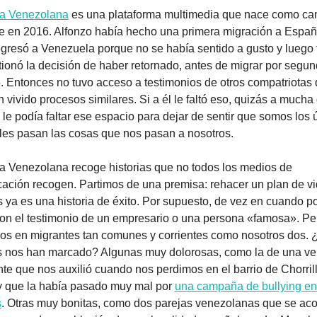
a Venezolana
 es una plataforma multimedia que nace como can
 en 2016. Alfonzo había hecho una primera migración a Españ
egresó a Venezuela porque no se había sentido a gusto y luego 
ionó la decisión de haber retornado, antes de migrar por segun
. Entonces no tuvo acceso a testimonios de otros compatriotas 
 vivido procesos similares. Si a él le faltó eso, quizás a mucha 
le podía faltar ese espacio para dejar de sentir que somos los ú
 les pasan las cosas que nos pasan a nosotros.
a Venezolana recoge historias que no todos los medios de 
ación recogen. Partimos de una premisa: rehacer un plan de vi
s ya es una historia de éxito. Por supuesto, de vez en cuando 
con el testimonio de un empresario o una persona «famosa». Per
os en migrantes tan comunes y corrientes como nosotros dos. 
as nos han marcado? Algunas muy dolorosas, como la de una ve
e que nos auxilió cuando nos perdimos en el barrio de Chorrill
 y que la había pasado muy mal por 
una campaña de bullying en 
s
. Otras muy bonitas, como dos parejas venezolanas que se aco