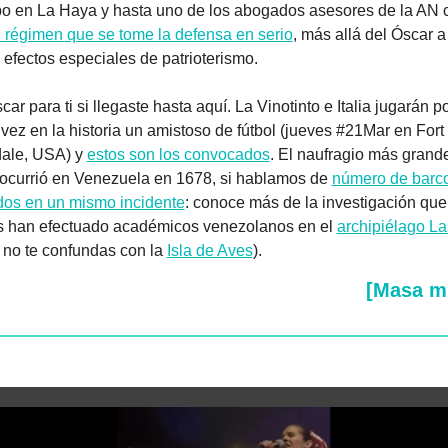
l régimen que se tome la defensa en serio
, más allá del Óscar a 
efectos especiales de patrioterismo.
ar para ti si llegaste hasta aquí. La Vinotinto e Italia jugarán po
vez en la historia un amistoso de fútbol (jueves #21Mar en Fort 
ale, USA) y 
estos son los convocados
. El naufragio más grande
a ocurrió en Venezuela en 1678, si hablamos de 
número de barco
dos en un mismo incidente
: conoce más de la investigación que 
 han efectuado académicos venezolanos en el 
archipiélago L
 no te confundas con la 
Isla de Aves
). 
[Masa m