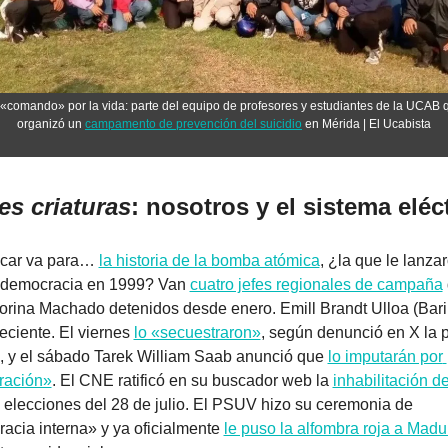
«comando» por la vida: parte del equipo de profesores y estudiantes de la UCAB q
organizó un 
campamento de prevención del suicidio
 en Mérida | El Ucabista
es criaturas
scar va para… 
la historia de la bomba atómica
, ¿la que le lanzar
 democracia en 1999? Van 
cuatro jefes regionales de campaña
 
orina Machado detenidos desde enero. Emill Brandt Ulloa (Barin
eciente. El viernes 
lo «secuestraron»
, según denunció en X la p
, y
 el sábado Tarek William Saab anunció que 
lo imputarán por 
ración»
. El CNE ratificó en su buscador web la 
inhabilitación 
 elecciones del 28 de julio. El PSUV hizo su ceremonia de 
acia interna» y ya oficialmente 
le puso la alfombra roja a Madu