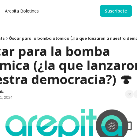
Arepita
Boletines
Suscríbete
sts
Óscar para la bomba atómica (¿la que lanzaron a nuestra demo
car para la bomba 
́mica (¿la que lanzaron
stra democracia?) 🍄
ita
1, 2024