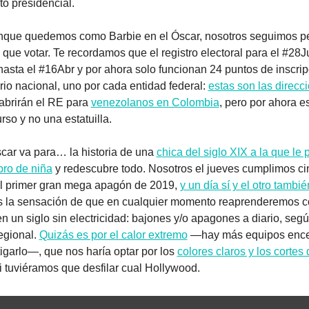
o presidencial.
 Aunque quedemos como Barbie en el Óscar, nosotros seguimos p
que votar. Te recordamos que el registro electoral para el #28Ju
hasta el #16Abr y por ahora solo funcionan 24 puntos de inscrip
torio nacional, uno por cada entidad federal: 
estas son las direcc
abrirán el RE para 
venezolanos en Colombia
, pero por ahora es
rso y no una estatuilla.
car va para… la historia de una 
chica del siglo XIX a la que le 
bro de niña
 y redescubre todo. Nosotros el jueves cumplimos ci
l primer gran mega apagón de 2019, 
y un día sí y el otro tambié
 la sensación de que en cualquier momento reaprenderemos c
en un siglo sin electricidad: bajones y/o apagones a diario, según
egional. 
Quizás es por el calor extremo
 —hay más equipos ence
igarlo—, que nos haría optar por los 
colores claros y los cortes 
si tuviéramos que desfilar cual Hollywood.