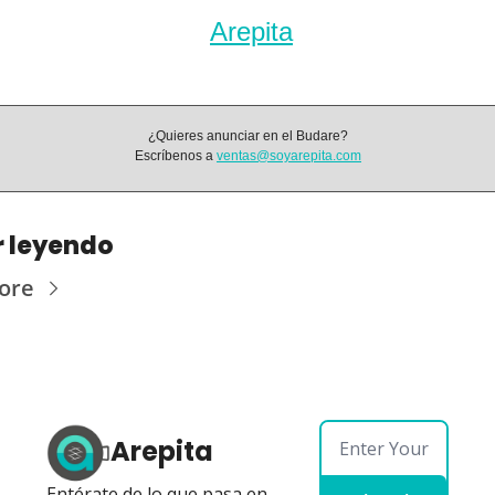
Arepita
¿Quieres anunciar en el Budare?
Escríbenos a 
ventas@soyarepita.com
r leyendo
ore
Arepita
Entérate de lo que pasa en 