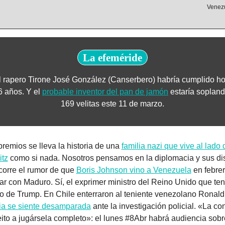
Venez
La efeméride
l rapero Tirone José González (Canserbero) habría cumplido ho
6 años. Y el 
probable inventor del pan de jamón
 estaría sopland
169 velitas este 11 de marzo.
remios se lleva la historia de una 
familia nazi que vive al lado d
tz
 como si nada. Nosotros pensamos en la diplomacia y sus dis
corre el rumor de que 
Boris Johnson vino a Venezuela
 en febrer
r con Maduro. Sí, el exprimer ministro del Reino Unido que tení
lia se siente desamparada
 ante la investigación policial. «La con
eito a jugársela completo»: el lunes #8Abr habrá audiencia sobre