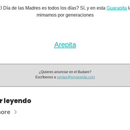
l Día de las Madres es todos los días? Sí, y en esta 
Guarapita
 l
mimamos por generaciones
Arepita
¿Quieres anunciar en el Budare?
Escríbenos a 
ventas@soyarepita.com
r leyendo
more