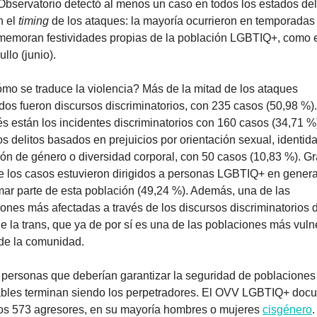
Observatorio detectó al menos un caso en todos los estados del 
 el 
timing
 de los ataques: la mayoría ocurrieron en temporadas
memoran festividades propias de la población LGBTIQ+, como e
ullo (junio).
¿Cómo se traduce la violencia? Más de la mitad de los ataques 
dos fueron discursos discriminatorios, con 235 casos (50,98 %). 
 están los incidentes discriminatorios con 160 casos (34,71 %),
s delitos basados en prejuicios por orientación sexual, identida
ón de género o diversidad corporal, con 50 casos (10,83 %). Gr
e los casos estuvieron dirigidos a personas LGBTIQ+ en general
mar parte de esta población (49,24 %). Además, una de las 
ones más afectadas a través de los discursos discriminatorios d
e la trans, que ya de por sí es una de las poblaciones más vuln
 de la comunidad.
Las personas que deberían garantizar la seguridad de poblaciones 
ables terminan siendo los perpetradores. El OVV LGBTIQ+ docu
os 573 agresores, en su mayoría hombres o mujeres 
cisgénero
.