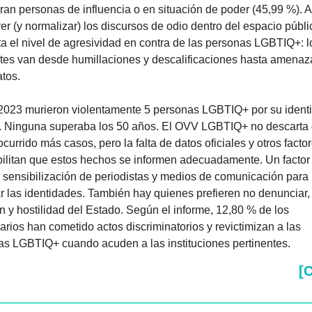
ran personas de influencia o en situación de poder (45,99 %). Al
r (y normalizar) los discursos de odio dentro del espacio públic
 el nivel de agresividad en contra de las personas LGBTIQ+: lo
tes van desde humillaciones y descalificaciones hasta amenaza
tos. 
En 2023 murieron violentamente 5 personas LGBTIQ+ por su identi
. Ninguna superaba los 50 años. El OVV LGBTIQ+ no descarta 
currido más casos, pero la falta de datos oficiales y otros factor
ilitan que estos hechos se informen adecuadamente. Un factor e
e sensibilización de periodistas y medios de comunicación para 
r las identidades. También hay quienes prefieren no denunciar, a
n y hostilidad del Estado. Según el informe, 12,80 % de los 
arios han cometido actos discriminatorios y revictimizan a las 
as LGBTIQ+ cuando acuden a las instituciones pertinentes.
[