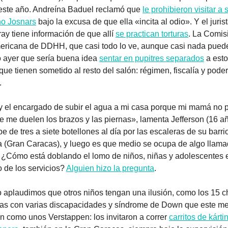
este año. Andreína Baduel reclamó que 
le prohibieron visitar a s
o Josnars
 bajo la excusa de que ella «incita al odio». Y el jurist
y tiene información de que allí 
se practican torturas
. La Comisi
ericana de DDHH, que casi todo lo ve, aunque casi nada puede
 ayer que sería buena idea 
sentar en pupitres separados
 a esto
que tienen sometido al resto del salón: régimen, fiscalía y poder 
  
y el encargado de subir el agua a mi casa porque mi mamá no p
 me duelen los brazos y las piernas», lamenta Jefferson (16 año
e de tres a siete botellones al día por las escaleras de su barrio
a (Gran Caracas), y luego es que medio se ocupa de algo llama
 ¿Cómo está doblando el lomo de niños, niñas y adolescentes e
 de los servicios? 
Alguien hizo la pregunta
.
 aplaudimos que otros niños tengan una ilusión, como los 15 c
as con varias discapacidades y síndrome de Down que este me
on como unos Verstappen: los invitaron a correr 
carritos de kártin