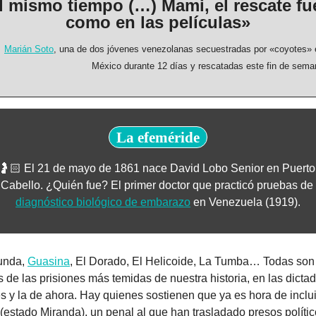
l mismo tiempo (…) Mami, el rescate fue
como en las películas»
Marián Soto
, una de dos jóvenes venezolanas secuestradas por «coyotes» e
México durante 12 días y rescatadas este fin de sema
La efeméride
🤰🏻 El 21 de mayo de 1861 nace David Lobo Senior en Puerto 
Cabello. ¿Quién fue? El primer doctor que practicó pruebas de 
diagnóstico biológico de embarazo
 en Venezuela (1919).
unda, 
Guasina
, El Dorado, El Helicoide, La Tumba… Todas son 
 de las prisiones más temidas de nuestra historia, en las dictad
s y la de ahora. Hay quienes sostienen que ya es hora de incluir
estado Miranda), un penal al que han trasladado presos polític