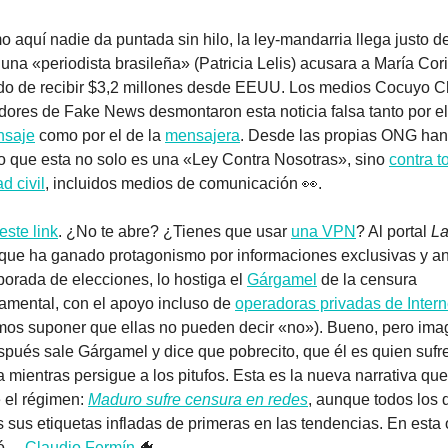
 aquí nadie da puntada sin hilo, la ley-mandarria llega justo d
una «periodista brasileña» (Patricia Lelis) acusara a María Cori
o de recibir $3,2 millones desde EEUU. Los medios Cocuyo C
ores de Fake News desmontaron esta noticia falsa tanto por el 
nsaje
 como por el de la 
mensajera
. Desde las propias ONG han 
o que esta no solo es una «Ley Contra Nosotras», sino 
contra to
d civil
, incluidos medios de comunicación 
👀
.
este link
. ¿No te abre? ¿Tienes que usar 
una VPN
? Al portal 
La
 que ha ganado protagonismo por informaciones exclusivas y aná
orada de elecciones, lo hostiga el 
Gárgamel
 de la censura 
mental, con el apoyo incluso de 
operadoras privadas de Intern
os suponer que ellas no pueden decir «no»). Bueno, pero imag
pués sale Gárgamel y dice que pobrecito, que él es quien sufre
 mientras persigue a los pitufos. Esta es la nueva narrativa que 
el régimen: 
Maduro sufre censura en redes
, aunque todos los d
sus etiquetas infladas de primeras en las tendencias. En esta 
ó… 
Claudio Fermín
🐠
.