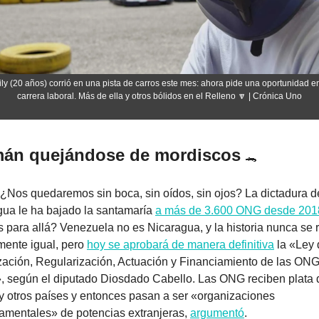
ly (20 años) corrió en una pista de carros este mes: ahora pide una oportunidad en 
carrera laboral. Más de ella y otros bólidos en el Relleno 
🔽
 | Crónica Uno
án quejándose de mordiscos 
🐊
 ¿Nos quedaremos sin boca, sin oídos, sin ojos? La dictadura de
ua le ha bajado la santamaría 
a más de 3.600 ONG desde 201
para allá? Venezuela no es Nicaragua, y la historia nunca se re
ente igual, pero 
hoy se aprobará de manera definitiva
 la «Ley 
zación, Regularización, Actuación y Financiamiento de las ONG 
, según el diputado Diosdado Cabello. Las ONG reciben plata d
otros países y entonces pasan a ser «organizaciones 
mentales» de potencias extranjeras, 
argumentó
.