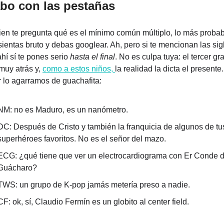
abo con las pestañas
ien te pregunta qué es el mínimo común múltiplo, lo más probab
sientas bruto y debas googlear. Ah, pero si te mencionan las sigl
í sí te pones serio 
hasta el final
. No es culpa tuya: el tercer gra
uy atrás y, 
como a estos niños, 
la realidad la dicta el presente. 
 lo agarramos de guachafita:
NM: no es Maduro, es un nanómetro.
DC: Después de Cristo y también la franquicia de algunos de tus
superhéroes favoritos. No es el señor del mazo.
ECG: ¿qué tiene que ver un electrocardiograma con Er Conde de
Guácharo?
TWS: un grupo de K-pop jamás metería preso a nadie.
CF: ok, sí, Claudio Fermín es un globito al center field.