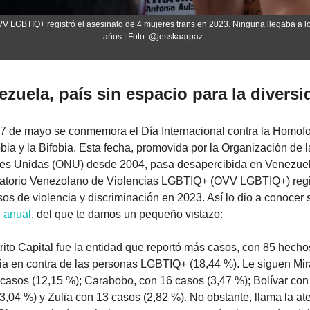
VV LGBTIQ+ registró el asesinato de 4 mujeres trans en 2023. Ninguna llegaba a lo
años | Foto: @jesskaarpaz  
ezuela, país sin espacio para la divers
 de mayo se conmemora el Día Internacional contra la Homofob
bia y la Bifobia. Esta fecha, promovida por la Organización de l
es Unidas (ONU) desde 2004, pasa desapercibida en Venezuela
atorio Venezolano de Violencias LGBTIQ+ (OVV LGBTIQ+) regis
e anual
, del que te damos un pequeño vistazo:
Distrito Capital fue la entidad que reportó más casos, con 85 hecho
ia en contra de las personas LGBTIQ+ (18,44 %). Le siguen Mir
casos (12,15 %); Carabobo, con 16 casos (3,47 %); Bolívar con 
3,04 %) y Zulia con 13 casos (2,82 %). No obstante, llama la ate