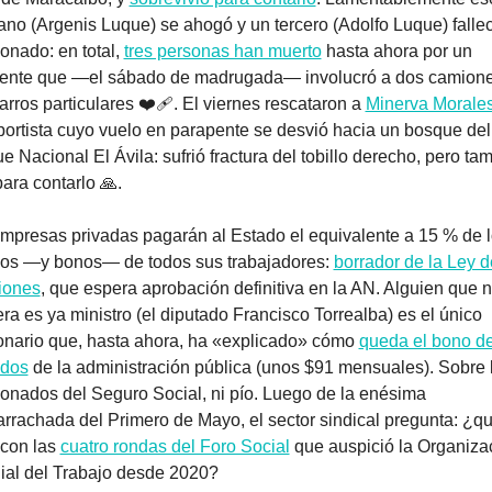
no (Argenis Luque) se ahogó y un tercero (Adolfo Luque) fallec
ionado: en total, 
tres personas han muerto
 hasta ahora por un 
ente que —el sábado de madrugada— involucró a dos camiones
arros particulares ❤️‍🩹. El viernes rescataron a 
Minerva Morale
portista cuyo vuelo en parapente se desvió hacia un bosque del 
e Nacional El Ávila: sufrió fractura del tobillo derecho, pero tam
para contarlo 
🙏
.
mpresas privadas pagarán al Estado el equivalente a 15 % de l
os —y bonos— de todos sus trabajadores: 
borrador de la Ley de
iones
, que espera aprobación definitiva en la AN. Alguien que ni
era es ya ministro (el diputado Francisco Torrealba) es el único 
onario que, hasta ahora, ha «explicado» cómo 
queda el bono de 
ados
 de la administración pública (unos $91 mensuales). Sobre l
onados del Seguro Social, ni pío. Luego de la enésima 
rachada del Primero de Mayo, el sector sindical pregunta: ¿qu
con las 
cuatro rondas del Foro Social
 que auspició la Organizac
al del Trabajo desde 2020?