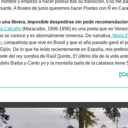
hombre y empezó a hacer poesía tras su transición. Eso me pa
esante. A finales de junio queremos hacer 
Poetas con Ñ
 en Car
 una librera, imposible despedirse sin pedir recomendacio
ía Calcaño
 (Maracaibo, 1906-1956) es una poeta que en Venezu
no se conoce y es abismalmente inmensa. De narrativa, 
María E
n
, compatriota que vive en Brasil y que el año pasado ganó el p
nete del rey sombra
 de Raúl Quinto, 
El último día de la vida ante
drés Barba y 
Canto yo y la montaña baila
 de la catalana Irene 
[C