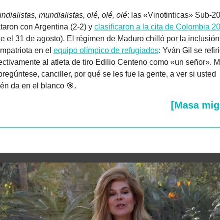
ndialistas, mundialistas, olé, olé, olé
: las «Vinotinticas» Sub-20
aron con Argentina (2-2) y 
clasificaron a la cita de Colombia 2
e el 31 de agosto). El régimen de Maduro chilló por la inclusión 
mpatriota en el 
equipo olímpico de refugiados
: Yván Gil se refiri
ctivamente al atleta de tiro Edilio Centeno como «un señor». M
pregúntese, canciller, por qué se les fue la gente, a ver si usted 
én da en el blanco 
🎯
.
[Masa mig