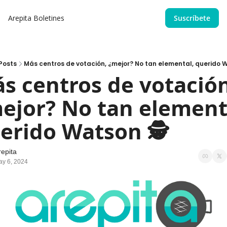
Arepita
Boletines
Suscríbete
Posts
Más centros de votación, ¿mejor? No tan elemental, querido W
́s centros de votación
ejor? No tan elementa
erido Watson 🕵️ 
repita
y 6, 2024