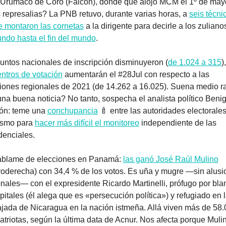
 Urumaco de Coro (Falcón), donde que alojó MCM el 1º de mayo
represalias? La PNB retuvo, durante varias horas, a 
seis técnic
e montaron las cornetas
do hasta el fin del mundo
.
untos nacionales de inscripción disminuyeron (
de 1.024 a 315
)
entros de votación
 aumentarán el #28Jul con respecto a las 
iones regionales de 2021 (de 14.262 a 16.025). Suena medio rar
na buena noticia? No tanto, sospecha el analista político Benig
ón: teme una 
conchupancia
🍼
 entre las autoridades electorales 
smo para 
hacer más difícil el monitoreo
 independiente de las 
denciales.
áblame de elecciones en Panamá: 
las ganó José Raúl Mulino
roderecha) con 34,4 % de los votos. Es uña y mugre —sin alusi
nales— con el expresidente Ricardo Martinelli, prófugo por bla
pitales (él alega que es «persecución política») y refugiado en l
ada de Nicaragua en la nación istmeña. Allá viven más de 58.
triotas, según la última data de Acnur. Nos afecta porque Muli