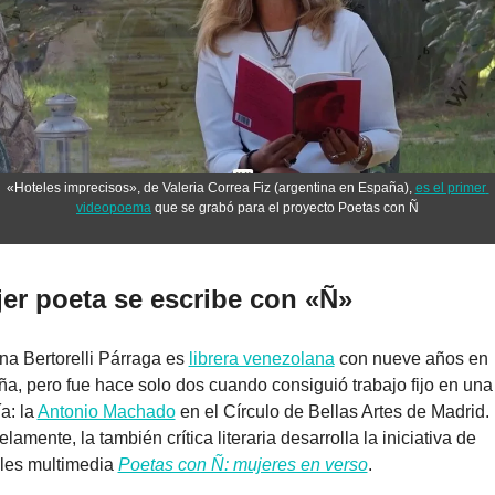
«Hoteles imprecisos», de Valeria Correa Fiz (argentina en España), 
es el primer 
videopoema
 que se grabó para el proyecto Poetas con Ñ
er poeta se escribe con «Ñ»
na Bertorelli Párraga es 
librera venezolana
 con nueve años en 
a, pero fue hace solo dos cuando consiguió trabajo fijo en una 
a: la 
Antonio Machado
 en el Círculo de Bellas Artes de Madrid. 
lamente, la también crítica literaria desarrolla la iniciativa de 
ales multimedia 
Poetas con Ñ: mujeres en verso
.