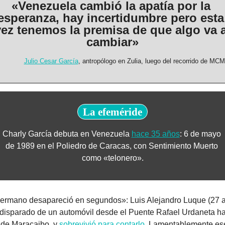
«Venezuela cambió la apatía por la 
esperanza, hay incertidumbre pero esta 
vez tenemos la premisa de que algo va a
cambiar»
Julio Cesar García
, antropólogo en Zulia, luego del recorrido de MCM
La efeméride
Charly García debuta en Venezuela 
hace 35 años
: 6 de mayo 
de 1989 en el Poliedro de Caracas, con Sentimiento Muerto 
como «telonero».
ermano desapareció en segundos»: Luis Alejandro Luque (27 a
 disparado de un automóvil desde el Puente Rafael Urdaneta hac
de Maracaibo, y 
sobrevivió para contarlo
. Lamentablemente ese