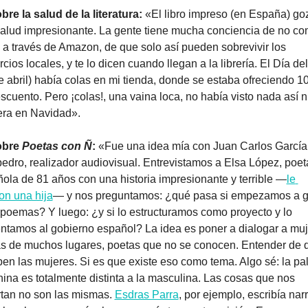
bre la salud de la literatura: 
«El libro impreso (en España) goz
alud impresionante. La gente tiene mucha conciencia de no com
s a través de Amazon, de que solo así pueden sobrevivir los 
cios locales, y te lo dicen cuando llegan a la librería. El Día del 
e abril) había colas en mi tienda, donde se estaba ofreciendo 10
scuento. Pero ¡colas!, una vaina loca, no había visto nada así ni
era en Navidad».
bre 
Poetas con Ñ
:
 «Fue una idea mía con Juan Carlos García 
dro, realizador audiovisual. Entrevistamos a Elsa López, poeta
ola de 81 años con una historia impresionante y terrible —
le 
on una hija
— y nos preguntamos: ¿qué pasa si empezamos a gr
poemas? Y luego: ¿y si lo estructuramos como proyecto y lo 
ntamos al gobierno español? La idea es poner a dialogar a muj
s de muchos lugares, poetas que no se conocen. Entender de q
ben las mujeres. Si es que existe eso como tema. Algo sé: la pal
ina es totalmente distinta a la masculina. Las cosas que nos 
tan no son las mismas. 
Esdras Parra
, por ejemplo, escribía narr