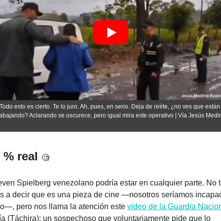
Todo esto es cierto. Te lo juro. Ah, pues, en serio. Deja de reírte, ¿no ves que están 
rabajando? Aclarando se oscurece, pero igual mira este operativo | Vía Jesús Medi
 % real 
🧐
even Spielberg venezolano podría estar en cualquier parte. No t
 a decir que es una pieza de cine —nosotros seríamos incapac
o—, pero nos llama la atención este 
video de la Guardia Nacio
ía (Táchira): un sospechoso que voluntariamente pide que lo 