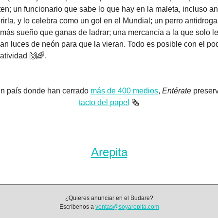
ten; un funcionario que sabe lo que hay en la maleta, incluso ant
rirla, y lo celebra como un gol en el Mundial; un perro antidroga
 más sueño que ganas de ladrar; una mercancía a la que solo le
ban luces de neón para que la vieran. Todo es posible con el pod
eatividad 
🙌
🌈
.
n país donde han cerrado 
más de 400 medios
, 
Entérate
tacto del papel
🗞️
Arepita
¿Quieres anunciar en el Budare?
Escríbenos a 
ventas@soyarepita.com