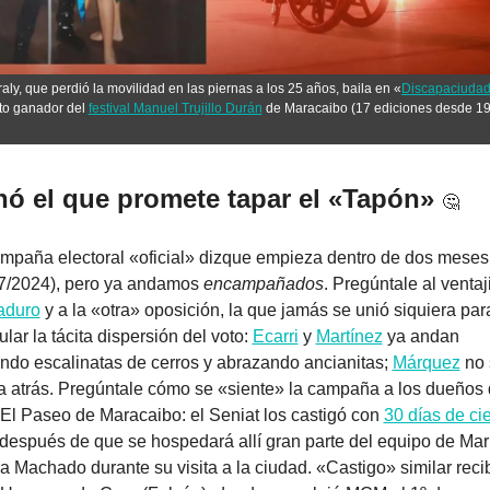
Iraly, que perdió la movilidad en las piernas a los 25 años, baila en «
Discapaciuda
to ganador del 
festival Manuel Trujillo Durán
 de Maracaibo (17 ediciones desde 1
ó el que promete tapar el «Tapón» 
🤔
mpaña electoral «oficial» dizque empieza dentro de dos meses 
7/2024), pero ya andamos 
encampañados
. Pregúntale 
al ventaj
aduro
y a la «otra» oposición, la que jamás se unió siquiera para
ular la tácita dispersión del voto: 
Ecarri
 y 
Martínez
 ya andan 
ndo escalinatas de cerros y abrazando ancianitas; 
Márquez
 no 
 atrás. Pregúntale cómo se «siente» la campaña a los dueños d
 El Paseo de Maracaibo: el Seniat los castigó con 
30 días de cie
 después de que se hospedará allí gran parte del equipo de Marí
a Machado durante su visita a la ciudad. «Castigo» similar recibi