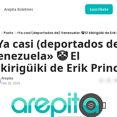
Arepita
Boletines
Suscríbete
Posts
«Ya casi (deportados de) Venezuela» 🤡 El kikirigüiki de Erik
Ya casi (deportados de
enezuela» 🤡 El 
ikirigüiki de Erik Prin
Arepita
Feb 26, 2025