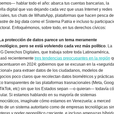
emos— hablar todo el año: abarca tus cuentas bancarias, la 
lla digital que vas dejando cada vez que usas Internet y redes 
iales, tus chats de WhatsApp, plataformas que hacen pesca de 
astre de 
big data
 como el Sistema Patria e incluso tu participaci
ctoral. Enfoquémonos, sobre todo, en tus derechos cívicos:
La protección de datos parece un tema meramente 
cnológico, pero se está volviendo cada vez más político
. La 
 Derechos Digitales, que trabaja sobre toda Latinoamérica, 
pasó recientemente 
tres tendencias preocupantes en la región
 q
acentuaron en 2024: gobiernos que se excusan en la «segurida
ional» para extraer datos de los ciudadanos, modelos de 
ocios poco claros que recolectan datos biométricos y prácticas 
o transparentes de las plataformas trasnacionales (Meta, Googl
TikTok, etc) sin que los Estados sepan —o quieran— todavía có
ular. Si estamos hablando en su mayoría de sistemas 
mocráticos, imagínate cómo estamos en Venezuela: a merced 
to de un sistema autoritario como de empresas tecnológicas sin
nteras y poder geopolítico creciente, e incluso amenazas híbrida