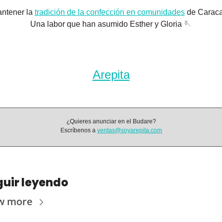
ntener la 
tradición de la confección en comunidades
 de Caraca
Una labor que han asumido Esther y Gloria 
🪡
Arepita
¿Quieres anunciar en el Budare?
Escríbenos a 
ventas@soyarepita.com
uir leyendo
w more