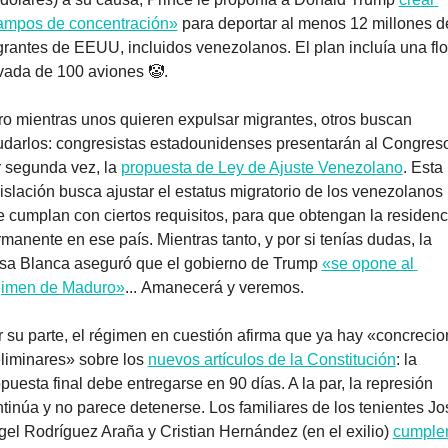
ampos de concentración»
 para deportar al menos 12 millones de
rantes de EEUU, incluidos venezolanos. El plan incluía una flot
vada de 100 aviones 
🤡
. 
o mientras unos quieren expulsar migrantes, otros buscan 
darlos: congresistas estadounidenses presentarán al Congreso
 segunda vez, la 
propuesta de Ley de Ajuste Venezolano
. Esta 
islación busca ajustar el estatus migratorio de los venezolanos 
 cumplan con ciertos requisitos, para que obtengan la residenci
manente en ese país. Mientras tanto, y por si tenías dudas, la 
sa Blanca aseguró que el gobierno de Trump 
«se opone al 
gimen de Maduro»
... Amanecerá y veremos.
 su parte, el régimen en cuestión afirma que ya hay «concrecio
liminares» sobre los 
nuevos artículos de la Constitución
: la 
puesta final debe entregarse en 90 días. A la par, la represión 
tinúa y no parece detenerse. Los familiares de los tenientes Jos
el Rodríguez Araña y Cristian Hernández (en el exilio) 
cumplen