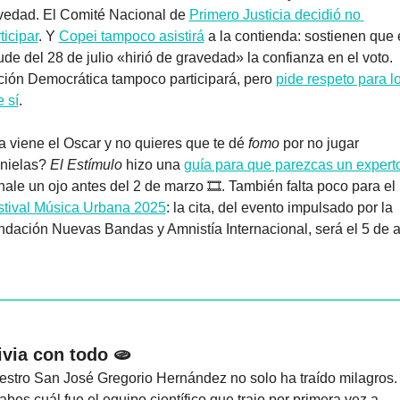
vedad. El Comité Nacional de 
Primero Justicia decidió no 
ticipar
. Y 
Copei tampoco asistirá
 a la contienda: sostienen que e
ude del 28 de julio «hirió de gravedad» la confianza en el voto. 
ión Democrática tampoco participará, pero 
pide respeto para lo
 sí
.
 viene el Oscar y no quieres que te dé 
fomo 
por no jugar 
nielas? 
El Estímulo
 hizo una 
guía para que parezcas un expert
Échale un ojo antes del 2 de marzo 🎞️. También falta poco para el 
stival Música Urbana 2025
: la cita, del evento impulsado por la 
ivia con todo 🫓
stro San José Gregorio Hernández no solo ha traído milagros. 
bes cuál fue el equipo científico que trajo por primera vez a 