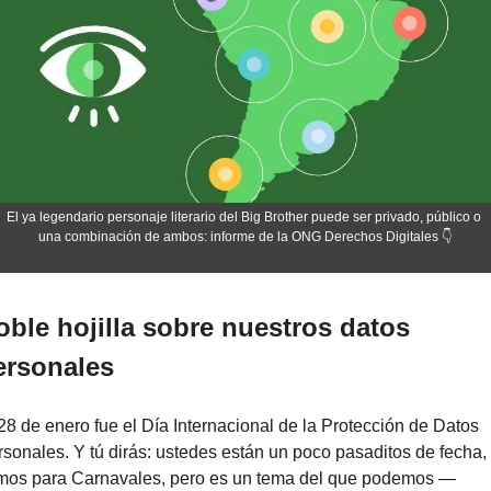
El ya legendario personaje literario del Big Brother puede ser privado, público o 
una combinación de ambos: informe de la ONG Derechos Digitales 👇
oble hojilla sobre nuestros datos 
ersonales
28 de enero fue el Día Internacional de la Protección de Datos 
sonales. Y tú dirás: ustedes están un poco pasaditos de fecha, 
mos para Carnavales, pero es un tema del que podemos —