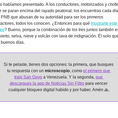
lo habíamos presentado. A los conductores, motorizados y chofe
 se paran encima del rayado peatonal, los encuentras cada día.
 PNB que abusan de su autoridad para ser los primeros 
ractores, todos los conocen. ¿Entonces para qué 
mostrarte este 
deo
? Bueno, porque la combinación de los tres juntos también es
ierto, selva, nieve y volcán con lava de indignación. Él solo que
 buenos días.
Si te pelaste, tienes dos opciones: la primera, que busques 
tu respuesta con un 
microscopio
, como 
el primero que 
trajo San Goyo
 a Venezuela. Y la segunda, 
que 
descargues la app de Noticias Sin Filtro
 para vencer 
cualquier bloqueo digital habido y por haber. Amén 
🙏
.