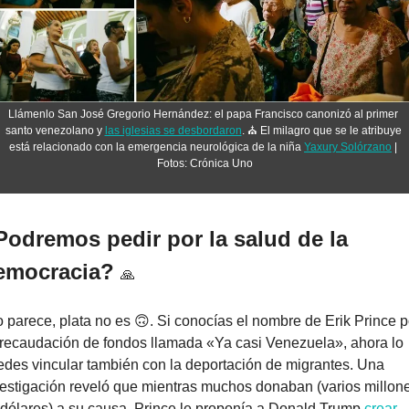
Llámenlo San José Gregorio Hernández: el papa Francisco canonizó al primer 
santo venezolano y 
las iglesias se desbordaron
. ⛪ El milagro que se le atribuye 
está relacionado con la emergencia neurológica de la niña 
Yaxury Solórzano
 | 
Fotos: Crónica Uno
Podremos pedir por la salud de la 
emocracia? 
🙏
 parece, plata no es 
🙃
. Si conocías el nombre de Erik Prince po
recaudación de fondos llamada «Ya casi Venezuela», ahora lo 
des vincular también con la deportación de migrantes. Una 
estigación reveló que mientras muchos donaban (varios millone
dólares) a su causa, Prince le proponía a Donald Trump 
crear 