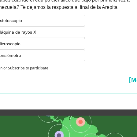
ezuela? Te dejamos la respuesta al final de la Arepita.
stetoscopio
áquina de rayos X
icroscopio
ensiómetro
in
or
Subscribe
to participate
[M