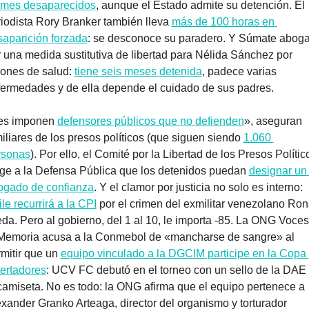
 mes desaparecidos
, aunque el Estado admite su detención. El 
iodista Rory Branker también lleva 
más de 100 horas en 
aparición forzada
: se desconoce su paradero. Y Súmate aboga
 una medida sustitutiva de libertad para Nélida Sánchez por 
ones de salud: 
tiene seis meses detenida
, padece varias 
ermedades y de ella depende el cuidado de sus padres.
es imponen 
defensores públicos que no defienden
», aseguran 
iliares de los presos políticos (que siguen siendo 
1.060 
rsonas
). Por ello, el Comité por la Libertad de los Presos Político
ge a la Defensa Pública que los detenidos puedan 
designar un 
ogado de confianza
. Y el clamor por justicia no solo es interno: 
le recurrirá a la CPI
 por el crimen del exmilitar venezolano Rona
da. Pero al gobierno, del 1 al 10, le importa -85. La ONG Voces
 Memoria acusa a la Conmebol de «mancharse de sangre» al 
mitir que un 
equipo vinculado a la DGCIM participe en la Copa 
ertadores
: UCV FC debutó en el torneo con un sello de la DAE 
camiseta. No es todo: la ONG afirma que el equipo pertenece a 
xander Granko Arteaga, director del organismo y torturador 