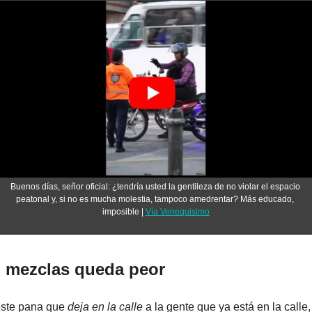
Buenos días, señor oficial: ¿tendría usted la gentileza de no violar el espacio 
peatonal y, si no es mucha molestia, tampoco amedrentar? Más educado, 
imposible | 
Vía Venequisimo
i mezclas queda peor
ste pana que 
deja en la calle
 a la gente que ya está en la calle, 