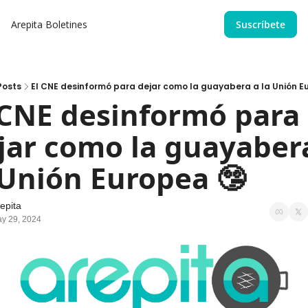
Arepita
Boletines
Suscríbete
Posts
El CNE desinformó para dejar como la guayabera a la Unión E
 CNE desinformó para 
jar como la guayabera
 Unión Europea 🤥
epita
y 29, 2024