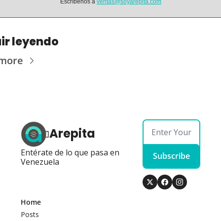
Escríbenos a 
ventas@soyarepita.com
ir leyendo
 more
Arepita
Entérate de lo que pasa en 
Subscribe
Venezuela
Home
Posts