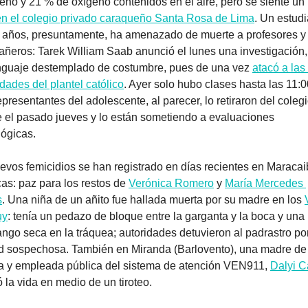
geno y 21 % de oxígeno contenidos en el aire, pero se siente un 
en el colegio privado caraqueño Santa Rosa de Lima
. Un estudi
 años, presuntamente, ha amenazado de muerte a profesores y o
ñeros: Tarek William Saab anunció el lunes una investigación, 
nguaje destemplado de costumbre, pues de una vez 
atacó a las 
idades del plantel católico
. Ayer solo hubo clases hasta las 11:0
presentantes del adolescente, al parecer, lo retiraron del colegi
 el pasado jueves y lo están sometiendo a evaluaciones 
lógicas.
evos femicidios se han registrado en días recientes en Maracaib
as: paz para los restos de 
Verónica Romero
 y 
María Mercedes 
s
. Una niña de un añito fue hallada muerta por su madre en los 
uy
: tenía un pedazo de bloque entre la garganta y la boca y una 
ngo seca en la tráquea; autoridades detuvieron al padrastro por
ud sospechosa. También en Miranda (Barlovento), una madre de 
ia y empleada pública del sistema de atención VEN911, 
Dalyi C
 la vida en medio de un tiroteo. 