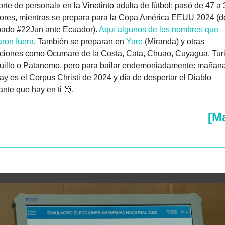
rte de personal» en la Vinotinto adulta de fútbol: pasó de 47 a 
ores, mientras se prepara para la Copa América EEUU 2024 (de
bado #22Jun ante Ecuador). 
Aquí algunos de los nombres que 
ron fuera
. También se preparan en 
Yare
 (Miranda) y otras 
ciones como Ocumare de la Costa, Cata, Chuao, Cuyagua, Turi
uillo o Patanemo, pero para bailar endemoniadamente: mañana
y es el Corpus Christi de 2024 y día de despertar el Diablo 
nte que hay en ti 
👹
.
[M