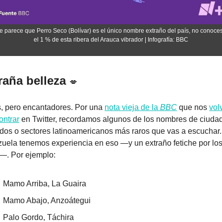
te parece que Perro Seco (Bolívar) es el único nombre extraño del país, no conoces 
el 1 % de esta ribera del Arauca vibrador | Infografía: BBC
raña belleza 
💋
, pero encantadores. Por una 
nota vieja de la 
BBC
 que nos 
vol
ontrar
 en Twitter, recordamos algunos de los nombres de ciudad
dos o sectores latinoamericanos más raros que vas a escuchar.
uela tenemos experiencia en eso —y un extraño fetiche por los
—. Por ejemplo:
Mamo Arriba, La Guaira
Mamo Abajo, Anzoátegui
Palo Gordo, Táchira