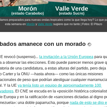
tamos preparados para nuevas ondas tropicales como la que llega hoy? Lo que pa
esta semana en 
Morón
 y 
Valle Verde
 sugiere que no tanto | Fotos: El Pitazo
bados amanece con un morado 
🤕
E revocó (suspenso)... 
la invitación a la Unión Europea
 para qu
ra a observar las elecciones. Esto puede parecer menos grave qu
toria de una candidatura, a estas alturas del partido, pero deja a
o Carter y la ONU —hasta ahora— como las únicas misiones 
nacionales de peso que podrían atestiguar cualquier marramucia 
l. Y la UE 
ya tenía listo un equipo de aproximadamente 100 
vadores
. El CNE se escuda en la «posición histórica colonialist
 de Europa y en la ratificación de «sanciones dictadas al digno p
nezuela»: una doble paparrucha, porque 
nada de esto se dijo el