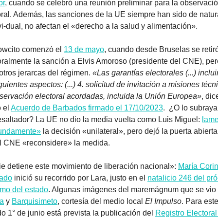
br
, cuando se celebró una reunión preliminar para la observació
oral. Además, las sanciones de la UE siempre han sido de natur
-vi-dual, no afectan el «derecho a la salud y alimentación».
owcito comenzó el 
13 de mayo
, cuando desde Bruselas se retiró
ralmente la sanción a Elvis Amoroso (presidente del CNE), pero
otros jerarcas del régimen. 
«Las garantías electorales (...) inclui
guientes aspectos: (...) 4. solicitud de invitación a misiones técni
servación electoral acordadas, incluida la Unión Europea»
, dice
 el 
Acuerdo de Barbados firmado el 17/10/2023
.  ¿O lo subray
esaltador? La UE no dio la media vuelta como Luis Miguel: 
lame
fundamente»
 la decisión «unilateral», pero dejó la puerta abierta
l CNE «reconsidere» la medida.
e detiene este movimiento de liberación nacional»: 
María Corin
ado
 inició su recorrido por Lara, justo en el 
natalicio 246 del pró
mo del estado
a
 y 
Barquisimeto
, cortesía del medio local 
El Impulso
. Para este
o 1° de junio está prevista la publicación del 
Registro Electoral 