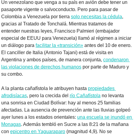
Un venezolano que venga a su país en avión debe tener un 
pasaporte vigente o salvoconducto. Pero para pasar de 
Colombia a Venezuela por tierra 
solo necesitas la cédula
, 
gracias al Tratado de Tonchalá. Mientras tratamos de 
entender nuestras leyes, Francisco Palmieri (embajador 
especial de EEUU para Venezuela) llamó al régimen a iniciar 
un diálogo para 
facilitar la «transición»
 antes del 10 de enero. 
El canciller de Italia (Antonio Tajani) está de visita en 
Argentina y ambos países, de manera conjunta, 
condenaron 
las violaciones de derechos humanos
 por parte de Maduro y 
su combo.
A la planta cañafístola le atribuyen hasta 
propiedades 
afrodisíacas
, pero la crecida del 
río Cañafístola
 no levanta 
una sonrisa en Ciudad Bolívar: hay al menos 25 familias 
afectadas. La ausencia de prevención ante las lluvias golpeó 
ayer lunes a los estados orientales: 
una escuela se inundó en 
Monagas
. Además tembló en Sucre a las 8:21 de la mañana 
con 
epicentro en Yaguaraparo
 (magnitud 4,9). No se 