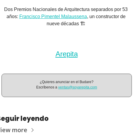
Dos Premios Nacionales de Arquitectura separados por 53 
años: 
Francisco Pimentel Malaussena
, un constructor de 
nueve décadas 🏗️ 
Arepita
¿Quieres anunciar en el Budare?
Escríbenos a 
ventas@soyarepita.com
Seguir leyendo
View more