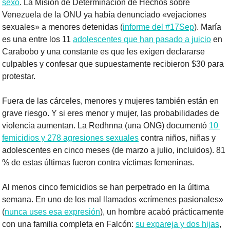
sexo
. La Misión de Determinación de Hechos sobre 
Venezuela de la ONU ya había denunciado «vejaciones 
sexuales» a menores detenidas (
informe del #17Sep
). María 
es una entre los 11 
adolescentes que han pasado a juicio
 en 
Carabobo y una constante es que les exigen declararse 
culpables y confesar que supuestamente recibieron $30 para 
protestar.
Fuera de las cárceles, menores y mujeres también están en 
grave riesgo. Y si eres menor y mujer, las probabilidades de 
violencia aumentan. La Redhnna (una ONG) documentó 
10 
femicidios y 278 agresiones sexuales
 contra niños, niñas y 
adolescentes en cinco meses (de marzo a julio, incluidos). 81 
% de estas últimas fueron contra víctimas femeninas.
Al menos cinco femicidios se han perpetrado en la última 
semana. En uno de los mal llamados «crímenes pasionales» 
(
nunca uses esa expresión
), un hombre acabó prácticamente 
con una familia completa en Falcón: 
su expareja y dos hijas
, 