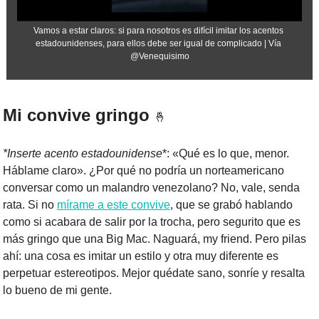
Vamos a estar claros: si para nosotros es difícil imitar los acentos 
estadounidenses, para ellos debe ser igual de complicado | Vía 
@Venequisimo
Mi convive gringo 
🤞
*Inserte acento estadounidense
*: «Qué es lo que, menor. 
Háblame claro». ¿Por qué no podría un norteamericano 
conversar como un malandro venezolano? No, vale, senda 
rata. Si no 
mírame a este convive
, que se grabó hablando 
como si acabara de salir por la trocha, pero segurito que es 
más gringo que una Big Mac. Naguará, my friend. Pero pilas 
ahí: una cosa es imitar un estilo y otra muy diferente es 
perpetuar estereotipos. Mejor quédate sano, sonríe y resalta 
lo bueno de mi gente.