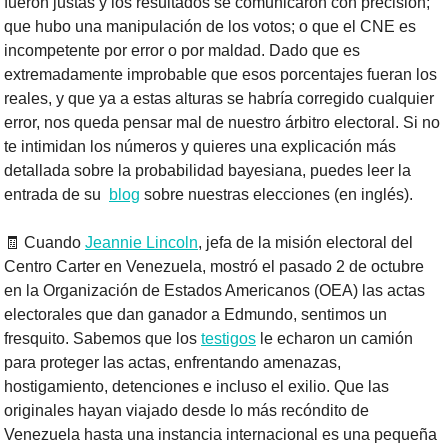
fueron justas y los resultados se comunicaron con precisión; 
que hubo una manipulación de los votos; o que el CNE es 
incompetente por error o por maldad. Dado que es 
extremadamente improbable que esos porcentajes fueran los 
reales, y que ya a estas alturas se habría corregido cualquier 
error, nos queda pensar mal de nuestro árbitro electoral. Si no 
te intimidan los números y quieres una explicación más 
detallada sobre la probabilidad bayesiana, puedes leer la 
entrada de su  
blog
 sobre nuestras elecciones (en inglés).
🧾
 Cuando 
Jeannie Lincoln
, jefa de la misión electoral del 
Centro Carter en Venezuela, mostró el pasado 2 de octubre 
en la Organización de Estados Americanos (OEA) las actas 
electorales que dan ganador a Edmundo, sentimos un 
fresquito. Sabemos que los 
testigos
 le echaron un camión 
para proteger las actas, enfrentando amenazas, 
hostigamiento, detenciones e incluso el exilio. Que las 
originales hayan viajado desde lo más recóndito de 
Venezuela hasta una instancia internacional es una pequeña 