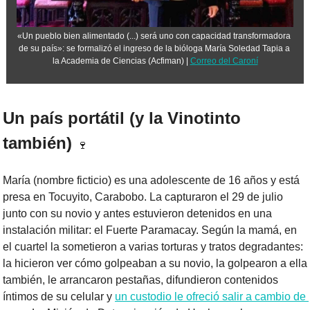
«Un pueblo bien alimentado (...) será uno con capacidad transformadora 
de su país»: se formalizó el ingreso de la bióloga María Soledad Tapia a 
la Academia de Ciencias (Acfiman) | 
Correo del Caroní
Un país portátil (y la Vinotinto 
también) 
🍷
María (nombre ficticio) es una adolescente de 16 años y está 
presa en Tocuyito, Carabobo. La capturaron el 29 de julio 
junto con su novio y antes estuvieron detenidos en una 
instalación militar: el Fuerte Paramacay. Según la mamá, en 
el cuartel la sometieron a varias torturas y tratos degradantes: 
la hicieron ver cómo golpeaban a su novio, la golpearon a ella 
también, le arrancaron pestañas, difundieron contenidos 
íntimos de su celular y 
un custodio le ofreció salir a cambio de 