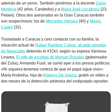
además de un yerno. También perdimos a la docente 
Daisy 
Montoya
 (42 años, Carabobo) y a 
María José Uzcátegui
 (23, 
Petare). Otros dos asesinatos en la Gran Caracas también 
son sospechosos: los de 
Mercedes Herrera
 (40) y 
Mayra 
Castro
 (32).
Trasladado a Caracas y cero contacto con su familia: la 
situación actual de 
Rafael Ramírez Colina, alcalde opositor 
de Maracaibo
 detenido el #1Oct, según su esposa Vanessa 
Linares. 
El jefe de escoltas de Manuel Rosales
 (gobernador 
del Zulia), Armando Fusil, se sumó ayer a los presos políticos. 
«Ni siquiera tenemos certeza de que mi papá sigue vivo»: 
María Andreína, hija de 
Américo De Grazia
, grabó un video a 
dos meses de la detención arbitraria del exdiputado opositor.