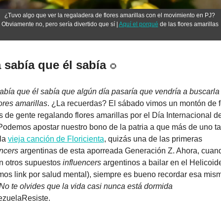
¿Tuvo algo que ver la regaladera de flores amarillas con el movimiento en PJ? 
Obviamente no, pero sería divertido que sí | 
Aquí el porqué
 de las flores amarillas 
a sabía que él sabía 
🌻
sabía que él sabía que algún día pasaría que vendría a buscarla 
ores amarillas
. ¿La recuerdas? El sábado vimos un montón de fo
 de gente regalando flores amarillas por el Día Internacional de 
Podemos apostar nuestro bono de la patria a que más de uno tar
la 
vieja canción de Floricienta
, quizás una de las primeras 
encers
 argentinas de esta aporreada Generación Z. Ahora, cuand
n otros supuestos 
influencers
 argentinos a bailar en el Helicoide
os link por salud mental), siempre es bueno recordar esa mism
No te olvides que la vida casi nunca está dormida
zuelaResiste.