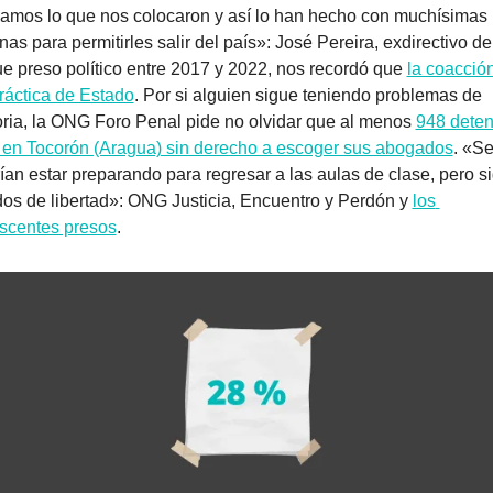
amos lo que nos colocaron y así lo han hecho con muchísimas 
as para permitirles salir del país»: José Pereira, exdirectivo de 
ue preso político entre 2017 y 2022, nos recordó que 
la coacción
ráctica de Estado
. Por si alguien sigue teniendo problemas de 
ia, la ONG Foro Penal pide no olvidar que al menos 
948 deten
 en Tocorón (Aragua) sin derecho a escoger sus abogados
. «Se
ían estar preparando para regresar a las aulas de clase, pero si
dos de libertad»: ONG Justicia, Encuentro y Perdón y 
los 
scentes presos
.