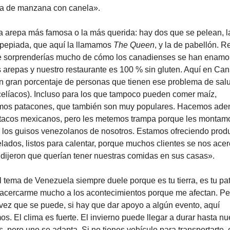
na de manzana con canela».
a arepa más famosa o la más querida: hay dos que se pelean, la
 pepiada, que aquí la llamamos 
The Queen
, y la de pabellón. Re
e sorprenderías mucho de cómo los canadienses se han enamor
s arepas y nuestro restaurante es 100 % sin gluten. Aquí en Can
n gran porcentaje de personas que tienen ese problema de salu
celíacos). Incluso para los que tampoco pueden comer maíz, 
os patacones, que también son muy populares. Hacemos ade
tacos mexicanos, pero les metemos trampa porque les montamo
a los guisos venezolanos de nosotros. Estamos ofreciendo produ
lados, listos para calentar, porque muchos clientes se nos acer
 dijeron que querían tener nuestras comidas en sus casas».
l tema de Venezuela siempre duele porque es tu tierra, es tu patr
 acercarme mucho a los acontecimientos porque me afectan. Per
vez que se puede, si hay que dar apoyo a algún evento, aquí 
os. El clima es fuerte. El invierno puede llegar a durar hasta nu
, pero uno se adapta. Si no tienes vehículo para transportarte, e