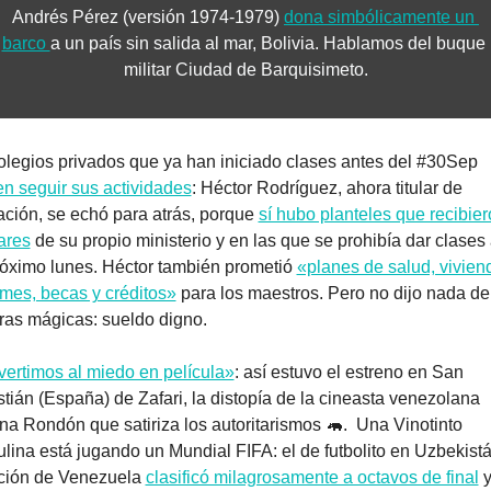
Andrés Pérez (versión 1974-1979) 
dona simbólicamente un 
barco 
a un país sin salida al mar, Bolivia. Hablamos del buque 
militar Ciudad de Barquisimeto.
Los colegios privados que ya han iniciado clases antes del #30Sep 
n seguir sus actividades
: Héctor Rodríguez, ahora titular de 
ción, se echó para atrás, porque 
sí hubo planteles que recibier
ares
 de su propio ministerio y en las que se prohibía dar clases 
róximo lunes. Héctor también prometió 
«planes de salud, viviend
rmes, becas y créditos»
 para los maestros. Pero no dijo nada de 
ras mágicas: sueldo digno.
ertimos al miedo en película»
: así estuvo el estreno en San 
tián (España) de Zafari, la distopía de la cineasta venezolana 
na Rondón que satiriza los autoritarismos 
🦛
.  Una Vinotinto 
lina está jugando un Mundial FIFA: el de futbolito en Uzbekistá
ción de Venezuela 
clasificó milagrosamente a octavos de final
 y