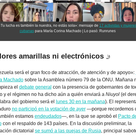
«Tu lucha es también la nuestra, no estás sola»: mensaje de 
17 activistas y mujeres
cubanas
 para María Corina Machado | Lo pasó: Runrunes 
flores amarillas ni electrónicos 
🤳
zuela será el gran foco de atracción, de atención y de apoyo»: 
na Machado
 sobre la Asamblea número 79 de la ONU. Mañana m
pieza el 
debate general
 con la presencia de gobernantes de tod
 y el régimen no ha dicho aún a quién enviará a 
Niuyol 
(el der
labra del gobierno será el 
lunes 30 en la mañana
). El represent
duro 
no participó en la votación de ayer
 —porque recordemos q
también estamos 
endeudados
—, en la que se aprobó el 
Pacto de
o
 con el respaldo de 143 países. En la discusión preliminar, la 
ción dictatorial 
se sumó a las quejas de Rusia
, principal sabot