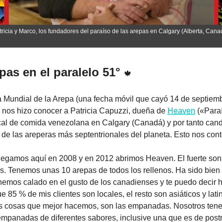
tricia y Marco, los fundadores del paraíso de las arepas en Calgary (Alberta, Cana
pas en el paralelo 51° 
🍁
a Mundial de la Arepa (una fecha móvil que cayó 14 de septiemb
 nos hizo conocer a Patricia Capuzzi, dueña de 
Heaven
 («Paraí
cal de comida venezolana en Calgary (Canadá) y por tanto candi
 de las areperas más septentrionales del planeta. Esto nos contó
legamos aquí en 2008 y en 2012 abrimos Heaven. El fuerte son 
s. Tenemos unas 10 arepas de todos los rellenos. Ha sido bien dif
hemos calado en el gusto de los canadienses y te puedo decir h
e 85 % de mis clientes son locales, el resto son asiáticos y latin
s cosas que mejor hacemos, son las empanadas. Nosotros tene
empanadas de diferentes sabores, inclusive una que es de postre