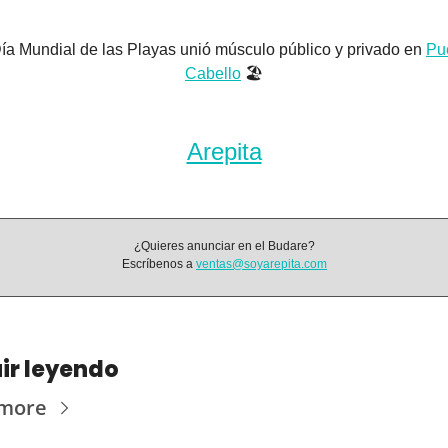
ía Mundial de las Playas unió músculo público y privado en 
Pue
Cabello
 🏖️
Arepita
¿Quieres anunciar en el Budare?
Escríbenos a 
ventas@soyarepita.com
ir leyendo
 more