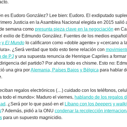
acto.
n es Eudoro González? Lee bien: Eudoro. El exdiputado suplen
rimero Justicia en la Asamblea Nacional elegida en 2015 salió a 
n de semana como 
presunta pieza clave en la negociación
 en Ca
el exilio de Edmundo González. Fuentes de los medios español
o
 y 
El Mundo
 lo calificaron como «doble agente» y «cercano a la
dura». ¿Será verdad que todo esto tiene relación con 
movimiento
o de PJ
 y una supuesta renuncia de Henrique Capriles a formar 
 dirigencia del partido? Por ahora todo es chisme. Esto no: Edm
ió una gira por 
Alemania, Países Bajos y Bélgica
 para hablar de
e.
eciban regalos electrónicos (…) cuidado con los teléfonos, celul
 todo el mundo»: Maduro el viernes, 
hablando de los regalos d
dad
. ¿Será por lo que pasó en el 
Líbano con los 
beepers
 y 
walki
s
? Además, pidió a la ONU 
condenar la recolección internaciona
s
 para un supuesto magnicidio. 