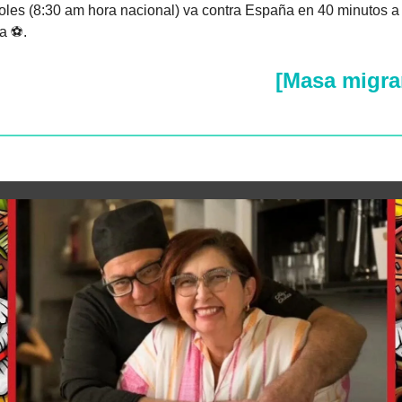
oles (8:30 am hora nacional) va contra España en 40 minutos a 
a ⚽.
[Masa migra