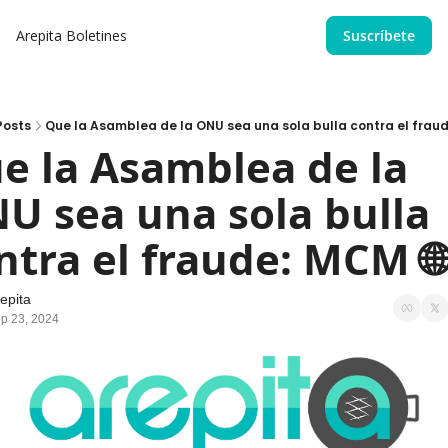
Arepita
Boletines
Suscríbete
Posts
Que la Asamblea de la ONU sea una sola bulla contra el fraud
e la Asamblea de la 
U sea una sola bulla 
ntra el fraude: MCM 🌐
epita
p 23, 2024