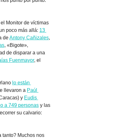
os punto por punto: 
 el Monitor de víctimas 
un poco más allá: 
13 
a de 
Antony Cañizales
, 
as
, «Bigote», 
ad de disparar a una 
aías Fuenmayor
, el 
rlano 
lo están 
e llevaron a 
Paúl 
(Caracas) y 
Eudis 
do a 749 personas
 y las 
correr su calvario: 
 tanto? Muchos nos 