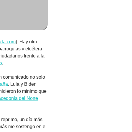
zla.com
). Hay otro 
arroquias y etcétera 
iudadanos frente a la 
s
.
un comunicado no solo 
paña
. Lula y Biden 
hicieron lo mínimo que 
cedonia del Norte
 reprimo, un día más 
 más me sostengo en el 