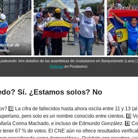
e pateando: tres detalles de las asambleas de ciudadanos en Barquisimeto (Lara) | 
Noticias
 en Prodavinci 
do? Sí. ¿Estamos solos? No
1️⃣ La cifra de fallecidos hasta ahora oscila entre 11 y 13 (al 
perlano, pero solo es un nombre conocido entre cientos. 3️⃣ Voc
 María Corina Machado, e incluso de Edmundo González. 4️⃣ Co
e tener 67 % de votos. El CNE aún no ofrece resultados verificabl