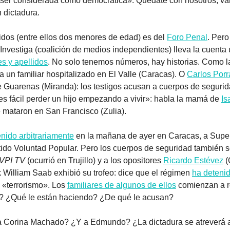
 ser considerada como democrática». Quédate con nosotros, vam
n dictadura.
ecidos (entre ellos dos menores de edad) es del 
Foro Penal
. Pero
Investiga (coalición de medios independientes) lleva la cuenta 
s y apellidos
. No solo tenemos números, hay historias. Como l
 un familiar hospitalizado en El Valle (Caracas). O 
Carlos Porr
e Guarenas (Miranda): los testigos acusan a cuerpos de segurid
 es fácil perder un hijo empezando a vivir»: habla la mamá de 
Is
mataron en San Francisco (Zulia).
nido arbitrariamente
 en la mañana de ayer en Caracas, a Supe
rtido Voluntad Popular. Pero los cuerpos de seguridad también s
VPI TV
 (ocurrió en Trujillo) y a los opositores 
Ricardo Estévez
 
ek William Saab exhibió su trofeo: dice que el régimen 
ha deteni
«terrorismo». Los 
familiares de algunos de ellos
 comienzan a re
)? ¿Qué le están haciendo? ¿De qué le acusan?
a Corina Machado? ¿Y a Edmundo? ¿La dictadura se atreverá a