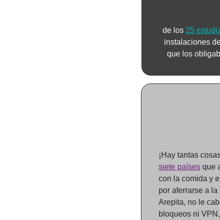
de los 
25 estudi
instalaciones d
que los obligab
¡Hay tantas cosas
siete países
 que 
con la comida y e
por aferrarse a la 
Arepita, no le ca
bloqueos ni VPN,