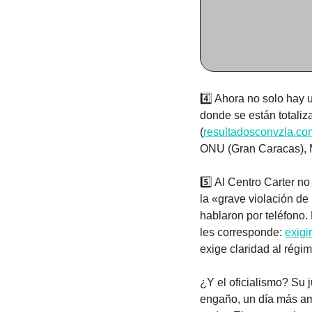
4️⃣ Ahora no solo hay u
donde se están totaliz
(
resultadosconvzla.co
ONU (Gran Caracas), M
5️⃣ Al Centro Carter n
la «grave violación de 
hablaron por teléfono.
les corresponde: 
exigi
exige claridad al régim
¿Y el oficialismo? Su j
engaño, un día más a