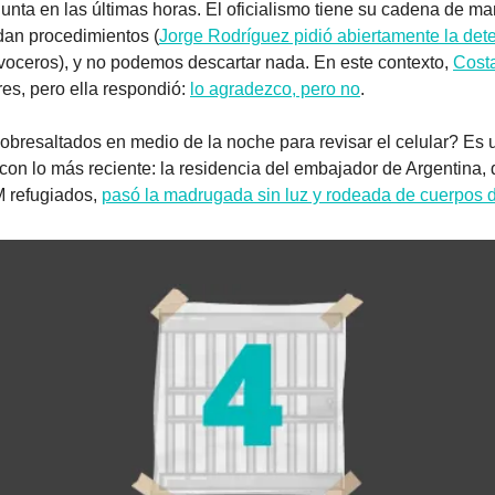
ta en las últimas horas. El oficialismo tiene su cadena de ma
dan procedimientos (
Jorge Rodríguez pidió abiertamente la det
voceros), y no podemos descartar nada. En este contexto, 
Cost
es, pero ella respondió: 
lo agradezco, pero no
.
resaltados en medio de la noche para revisar el celular? Es u
on lo más reciente: la residencia del embajador de Argentina, 
refugiados, 
pasó la madrugada sin luz y rodeada de cuerpos 