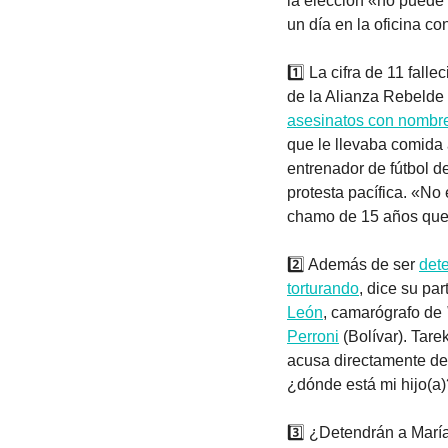
la elección «no puede
un día en la oficina co
1️⃣ La cifra de 11 fall
de la Alianza Rebelde 
asesinatos con nombre
que le llevaba comida a
entrenador de fútbol d
protesta pacífica. «No
chamo de 15 años que 
2️⃣ Además de ser 
dete
torturando
, dice su pa
León
, camarógrafo de 
Perroni
 (Bolívar). Tar
acusa directamente de 
¿dónde está mi hijo(a
3️⃣ ¿Detendrán a Marí