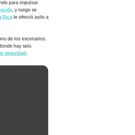
ndo para impulsar 
ención
, y luego se 
a Rica
 le ofreció asilo a 
no de los escenarios. 
donde hay seis 
de seguridad
.