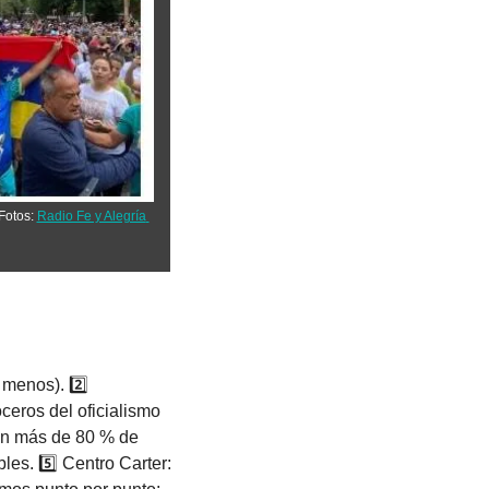
Fotos: 
Radio Fe y Alegría 
menos). 2️⃣ 
eros del oficialismo 
n más de 80 % de 
es. 5️⃣ Centro Carter: 