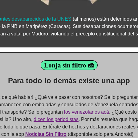
antes desaparecidos de la UNES
 (al menos) están detenidos ar
e la PNB en Maripérez (Caracas). Sus desapariciones ocurrieron
an a votar por Maduro, violando el precepto constitucional del s
Lonja sin filtro 🧀
Para todo lo demás existe una app
 de qué hablar! ¿Qué va a pasar con nosotros? Se lo preguntan
amanecen con embajadas y consulados de Venezuela cerrados
l transporte? Se lo preguntan 
los venezolanos acá
. ¿Qué costo
silla? Uno alto, 
dicen los periodistas
. Por más resuelta que hag
be todo lo que pasa. Entérate de hechos y declaraciones reales y 
 con la app 
Noticias Sin Filtro
 (disponible solo para Android).