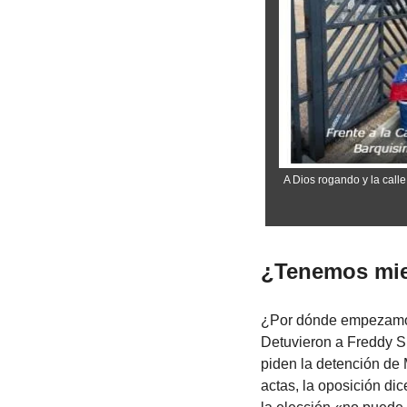
A Dios rogando y la call
¿Tenemos mie
¿Por dónde empezamos? 
Detuvieron a Freddy Su
piden la detención de
actas, la oposición dic