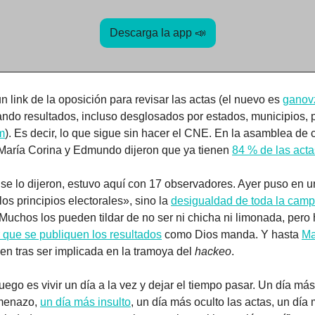
Descarga la app 
📣
n link de la oposición para revisar las actas (el nuevo es 
ganov
ando resultados, incluso desglosados por estados, municipios, p
m
). Es decir, lo que sigue sin hacer el CNE. En la asamblea de c
aría Corina y Edmundo dijeron que ya tienen 
84 % de las acta
o se lo dijeron, estuvo aquí con 17 observadores. Ayer puso en 
los principios electorales», sino la 
desigualdad de toda la cam
 Muchos los pueden tildar de no ser ni chicha ni limonada, pero 
r que se publiquen los resultados
 como Dios manda. Y hasta 
Ma
en tras ser implicada en la tramoya del 
hackeo
.
uego es vivir un día a la vez y dejar el tiempo pasar. Un día más
menazo, 
un día más insulto
, un día más oculto las actas, un día